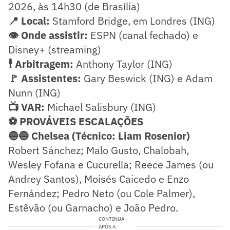
2026, às 14h30 (de Brasília)
📍 Local:
Stamford Bridge, em Londres (ING)
👁️ Onde assistir:
ESPN (canal fechado) e
Disney+ (streaming)
🕴️ Arbitragem:
Anthony Taylor (ING)
🚩 Assistentes:
Gary Beswick (ING) e Adam
Nunn (ING)
📺 VAR:
Michael Salisbury (ING)
⚽ PROVÁVEIS ESCALAÇÕES
🔵🔵 Chelsea (Técnico: Liam Rosenior)
Robert Sánchez; Malo Gusto, Chalobah,
Wesley Fofana e Cucurella; Reece James (ou
Andrey Santos), Moisés Caicedo e Enzo
Fernández; Pedro Neto (ou Cole Palmer),
Estêvão (ou Garnacho) e João Pedro.
CONTINUA
APÓS A