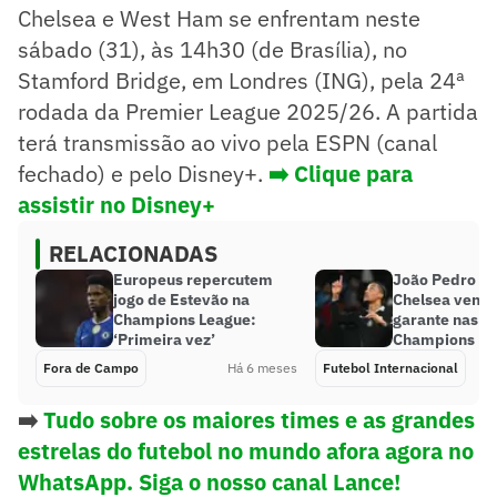
Chelsea e West Ham se enfrentam neste
sábado (31), às 14h30 (de Brasília), no
Stamford Bridge, em Londres (ING), pela 24ª
rodada da Premier League 2025/26. A partida
terá transmissão ao vivo pela ESPN (canal
fechado) e pelo Disney+.
➡️ Clique para
assistir no Disney+
RELACIONADAS
Europeus repercutem
João Pedro de
jogo de Estevão na
Chelsea vence
Champions League:
garante nas o
‘Primeira vez’
Champions
Fora de Campo
Há 6 meses
Futebol Internacional
➡️
Tudo sobre os maiores times e as grandes
estrelas do futebol no mundo afora agora no
WhatsApp. Siga o nosso canal Lance!