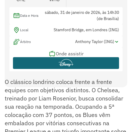
sábado, 31 de janeiro de 2026, às 14h30
Data e Hora
(de Brasília)
Stamford Bridge, em Londres (ING)
Local
Anthony Taylor (ING)
Árbitro
Onde assistir
Gary Beswick (ING) e Adam Nunn (ING)
Assistentes
Michael Salisbury (ING)
Var
O clássico londrino coloca frente a frente
equipes com objetivos distintos. O Chelsea,
treinado por Liam Rosenior, busca consolidar
sua reação na temporada. Ocupando a 5ª
colocação com 37 pontos, os Blues vêm
embalados por vitórias consecutivas na
Premier League e um triunfo importante sobre