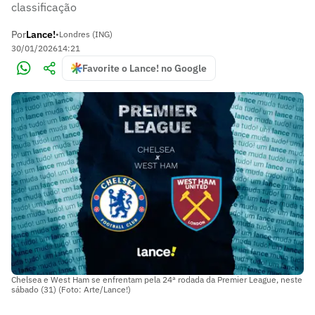
classificação
Por
Lance!
•
Londres (ING)
30/01/2026
14:21
Favorite o Lance! no Google
Chelsea e West Ham se enfrentam pela 24ª rodada da Premier League, neste
sábado (31) (Foto: Arte/Lance!)