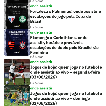
Há 5 dias
onde assistir
Fortaleza x Palmeiras: onde assistir e
escalações do jogo pela Copa do
Brasil
Há 5 dias
onde assistir
Flamengo x Corinthians: onde
assistir, horário e prováveis
escalações do duelo pelo Brasileirão
Feminino
Há 5 dias
onde assistir
Jogos de hoje: quem joga no futebol e
onde assistir ao vivo – segunda-feira
(03/08/2026)
Há 6 dias
onde assistir
Jogos de hoje: quem joga no futebol e
onde assistir ao vivo – domingo
(02/08/2026)