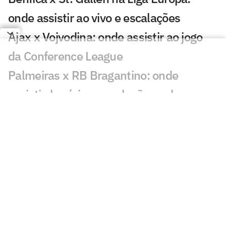
onde assistir ao vivo e escalações
Ajax x Vojvodina: onde assistir ao jogo
da Conference League
Palmeiras x RB Bragantino: onde
assistir, horário e escalações pelo
Brasileirão sub-20
PAOK e Dínamo Kiev: onde assistir e
prováveis escalações do jogo da Europa
League
Vasco x Santos: onde assistir, horário e
escalações da semifinal do Brasileirão