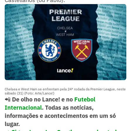
Chelsea e West Ham se enfrentam pela 24ª rodada da Premier League, neste
sábado (31) (Foto: Arte/Lance!)
📲
De olho no Lance! e no
Futebol
Internacional
. Todas as notícias,
informações e acontecimentos em um só
lugar.