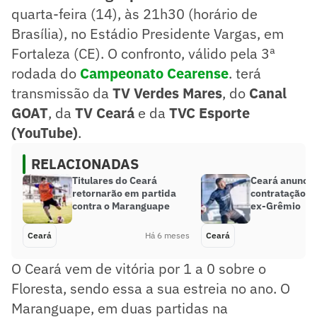
quarta-feira (14), às 21h30 (horário de
Brasília), no Estádio Presidente Vargas, em
Fortaleza (CE). O confronto, válido pela 3ª
rodada do
Campeonato Cearense
. terá
transmissão da
TV Verdes Mares
, do
Canal
GOAT
, da
TV Ceará
e da
TVC Esporte
(YouTube)
.
RELACIONADAS
Titulares do Ceará
Ceará anuncia
retornarão em partida
contratação de
contra o Maranguape
ex-Grêmio
Ceará
Há 6 meses
Ceará
O Ceará vem de vitória por 1 a 0 sobre o
Floresta, sendo essa a sua estreia no ano. O
Maranguape, em duas partidas na