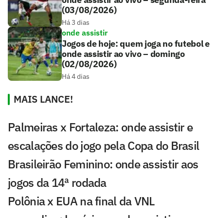
(03/08/2026)
Há 3 dias
onde assistir
Jogos de hoje: quem joga no futebol e
onde assistir ao vivo – domingo
(02/08/2026)
Há 4 dias
MAIS LANCE!
Palmeiras x Fortaleza: onde assistir e
escalações do jogo pela Copa do Brasil
Brasileirão Feminino: onde assistir aos
jogos da 14ª rodada
Polônia x EUA na final da VNL