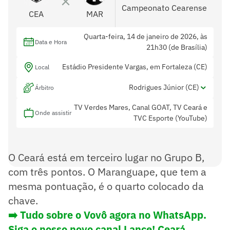
Campeonato Cearense
CEA
MAR
Quarta-feira, 14 de janeiro de 2026, às
Data e Hora
21h30 (de Brasília)
Estádio Presidente Vargas, em Fortaleza (CE)
Local
Rodrigues Júnior (CE)
Árbitro
TV Verdes Mares, Canal GOAT, TV Ceará e
Renan Aguiar (CE) e Marcondes Simão (CE)
Assistentes
Onde assistir
TVC Esporte (YouTube)
-
Var
O Ceará está em terceiro lugar no Grupo B,
com três pontos. O Maranguape, que tem a
mesma pontuação, é o quarto colocado da
chave.
➡️ Tudo sobre o Vovô agora no WhatsApp.
Siga o nosso novo canal Lance! Ceará