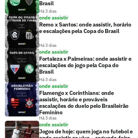
Brasil
Há 3 dias
onde assistir
Remo x Santos: onde assistir, horário
e escalações pela Copa do Brasil
Há 3 dias
onde assistir
Fortaleza x Palmeiras: onde assistir e
escalações do jogo pela Copa do
Brasil
Há 3 dias
onde assistir
Flamengo x Corinthians: onde
assistir, horário e prováveis
escalações do duelo pelo Brasileirão
Feminino
Há 3 dias
onde assistir
Jogos de hoje: quem joga no futebol e
onde assistir ao vivo – segunda-feira