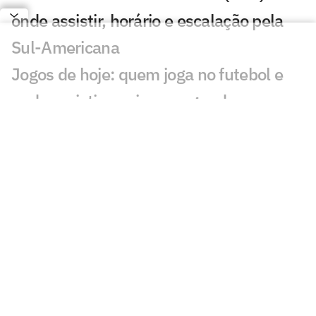
onde assistir, horário e escalação pela
Sul-Americana
Jogos de hoje: quem joga no futebol e
onde assistir ao vivo – segunda
(27/07/2026)
Calderano disputa título do Star
Contender; horário e onde assistir
Calderano e Takahashi na final do WTT
Star Contender; horário e onde assistir
Palmeiras x Atlético-MG: onde assistir e
escalações do jogo pelo Brasileirão
Fórmula 1 hoje: horários e onde assistir