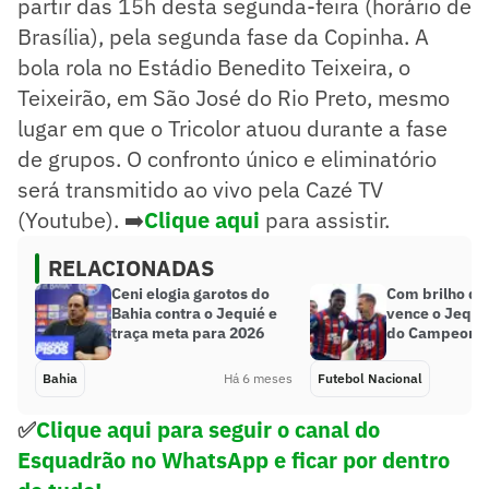
partir das 15h desta segunda-feira (horário de
Brasília), pela segunda fase da Copinha. A
bola rola no Estádio Benedito Teixeira, o
Teixeirão, em São José do Rio Preto, mesmo
lugar em que o Tricolor atuou durante a fase
de grupos. O confronto único e eliminatório
será transmitido ao vivo pela Cazé TV
(Youtube). ➡️
Clique aqui
para assistir.
RELACIONADAS
Ceni elogia garotos do
Com brilho de 
Bahia contra o Jequié e
vence o Jequié
traça meta para 2026
do Campeonat
Bahia
Há 6 meses
Futebol Nacional
✅
Clique aqui para seguir o canal do
Esquadrão no WhatsApp e ficar por dentro