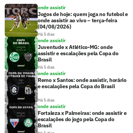
onde assistir
Jogos de hoje: quem joga no futebol e
onde assistir ao vivo – terça-feira
(04/08/2026)
Há 5 dias
onde assistir
Juventude x Atlético-MG: onde
assistir e escalações pela Copa do
Brasil
Há 5 dias
onde assistir
Remo x Santos: onde assistir, horário
e escalações pela Copa do Brasil
Há 5 dias
onde assistir
Fortaleza x Palmeiras: onde assistir e
escalações do jogo pela Copa do
Brasil