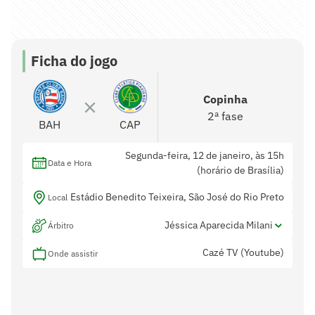
Ficha do jogo
Copinha
2ª fase
BAH
CAP
Segunda-feira, 12 de janeiro, às 15h
Data e Hora
(horário de Brasília)
Estádio Benedito Teixeira, São José do Rio Preto
Local
Jéssica Aparecida Milani
Árbitro
Cazé TV (Youtube)
Lucas Rodrigues Antônio e Eduarda
Onde assistir
Assistentes
Gomide Rubio
Não tem
Var