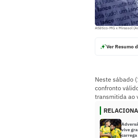
Atlético-MG x Mirassol (A
Ver Resumo d
Neste sábado (16)
rodada do Campeon
aqui para assistir.
Resumo supervision
Neste sábado (
confronto válid
transmitida ao 
RELACION
Adversár
vive gr
carrega 