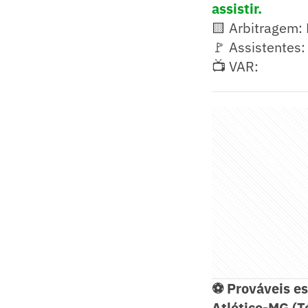
assistir.
🟨 Arbitragem:
🚩 Assistentes:
📺 VAR:
⚽ Prováveis es
Atlético-MG (