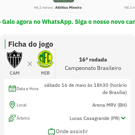
Há 2 meses
Atlético Mineiro
Há 2 
 Galo agora no WhatsApp. Siga o nosso novo can
Ficha do jogo
16° rodada
Campeonato Brasileiro
CAM
MIR
sábado 16 de maio às 18h30 (horário
Data e Hora
de Brasília)
Arena MRV (BH)
Local
Lucas Casagrande (PR)
Árbitro
Onde assistir