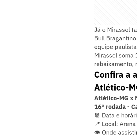
Já o Mirassol t
Bull Bragantino 
equipe paulist
Mirassol soma 
rebaixamento, 
Confira a 
Atlético-M
Atlético-MG x 
16° rodada - C
📆 Data e horár
📍 Local: Arena
👁️ Onde assisti