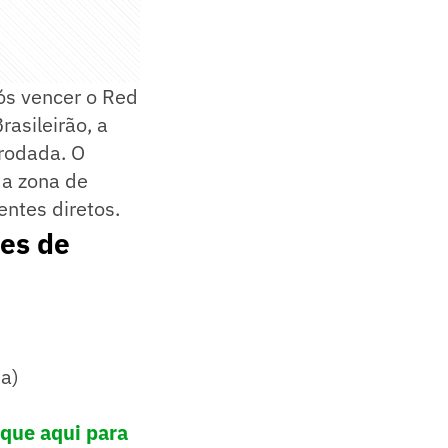
ós vencer o Red
rasileirão, a
rodada. O
da zona de
ntes diretos.
ões de
ia)
ique aqui para