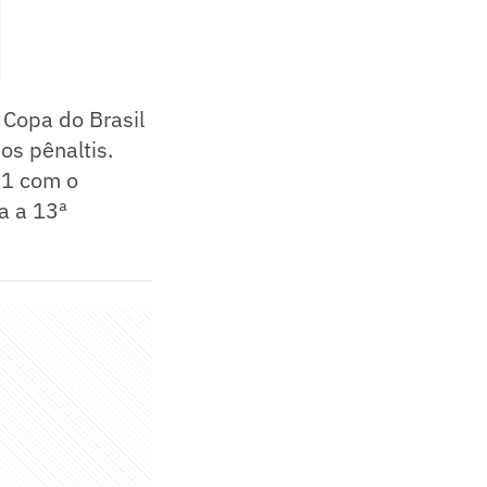
 Copa do Brasil
os pênaltis.
 1 com o
a a 13ª