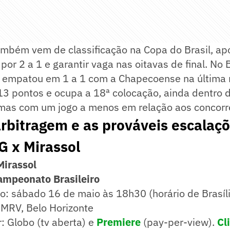
ambém vem de classificação na Copa do Brasil, ap
por 2 a 1 e garantir vaga nas oitavas de final. No B
a empatou em 1 a 1 com a Chapecoense na última 
13 pontos e ocupa a 18ª colocação, ainda dentro 
mas com um jogo a menos em relação aos concorre
arbitragem e as prováveis escalaç
G x Mirassol
Mirassol
ampeonato Brasileiro
io: sábado 16 de maio às 18h30 (horário de Brasíl
 MRV, Belo Horizonte
r: Globo (tv aberta) e
Premiere
(pay-per-view).
Cl