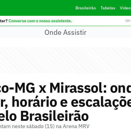
Brasileirão
Tabelas
Vídeo
tar?
Converse com o nosso assistente.
18+ 
Onde Assistir
co-MG x Mirassol: on
ir, horário e escalaçõ
elo Brasileirão
ntam neste sábado (15) na Arena MRV