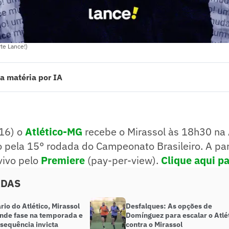
rte Lance!)
a matéria por IA
 o Atlético-MG recebe o Mirassol às 18h30 na Arena MRV em confronto 
ato Brasileiro. A partida será transmitida ao vivo pelo Premiere (pay-p
ado pelo jornalista!
16) o
Atlético-MG
recebe o
Mirassol às 18h30 n
o pela 15° rodada do Campeonato Brasileiro. A par
vivo pelo
Premiere
(pay-per-view).
Clique aqui pa
ADAS
io do Atlético, Mirassol
Desfalques: As opções de
ande fase na temporada e
Domínguez para escalar o Atlé
sequência invicta
contra o Mirassol