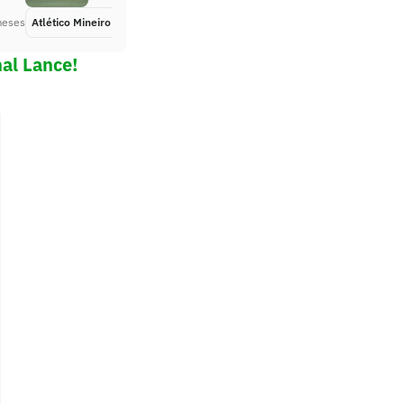
meses
Atlético Mineiro
Há 2 meses
al Lance!