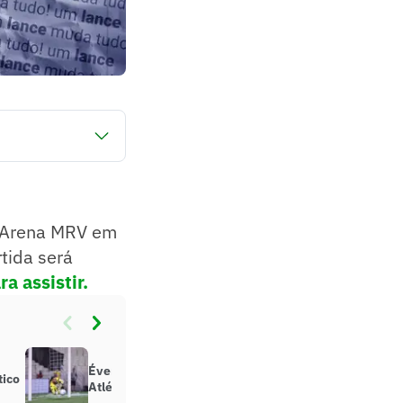
válido pela 15°
er-view). Clique
a Arena MRV em
tida será
ra assistir.
Éverson alcança marca inédita no
tico
Atlético e supera ídolo antecessor