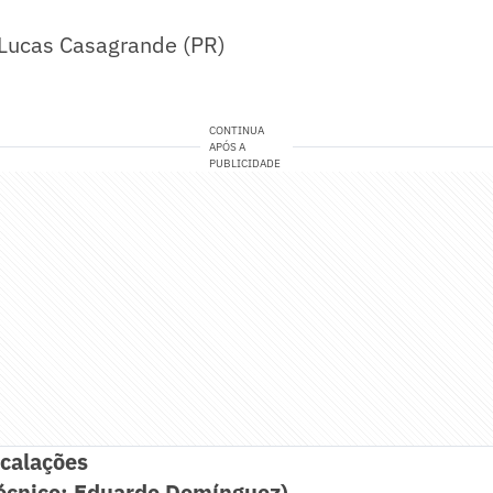
 Lucas Casagrande (PR)
CONTINUA
APÓS A
PUBLICIDADE
calações
Técnico: Eduardo Domínguez)