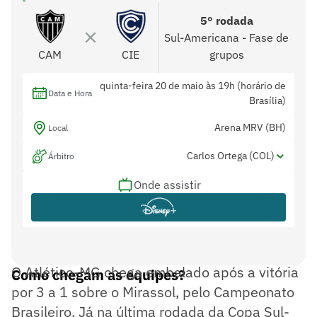
5° rodada
Sul-Americana - Fase de
CAM
CIE
grupos
quinta-feira 20 de maio às 19h (horário de
Data e Hora
Brasília)
Arena MRV (BH)
Local
Carlos Ortega (COL)
Árbitro
Onde assistir
Sebastián Vela (COL) e Nataly Arteaga
Assistentes
(COL)
Carlos Orbe (EQU)
Var
O Atlético-MG chega embalado após a vitória
Como chegam as equipes?
por 3 a 1 sobre o Mirassol, pelo Campeonato
Brasileiro. Já na última rodada da Copa Sul-