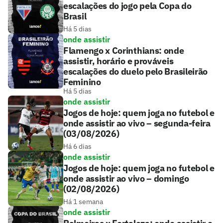
escalações do jogo pela Copa do
Brasil
Há 5 dias
onde assistir
Flamengo x Corinthians: onde
assistir, horário e prováveis
escalações do duelo pelo Brasileirão
Feminino
Há 5 dias
onde assistir
Jogos de hoje: quem joga no futebol e
onde assistir ao vivo – segunda-feira
(03/08/2026)
Há 6 dias
onde assistir
Jogos de hoje: quem joga no futebol e
onde assistir ao vivo – domingo
(02/08/2026)
Há 1 semana
onde assistir