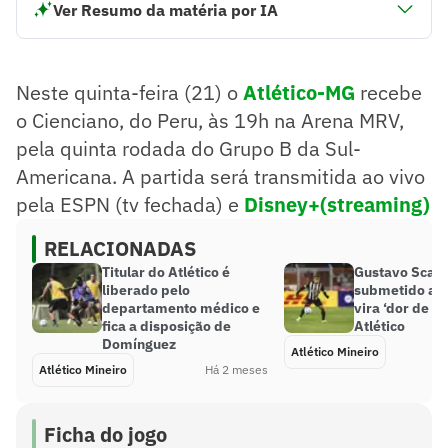
Ver Resumo da matéria por IA
Neste quinta-feira (21) o Atlético-MG recebe o Cienciano
do Peru às 19h na Arena MRV, pela quinta rodada do Grupo
B da Sul-Americana. A partida será transmitida ao vivo pela
Neste quinta-feira (21) o
Atlético-MG
recebe
ESPN (tv fechada) e Disney+(streaming)
o Cienciano, do Peru, às 19h na Arena MRV,
Resumo supervisionado pelo jornalista!
pela quinta rodada do Grupo B da Sul-
Americana. A partida será transmitida ao vivo
pela ESPN (tv fechada) e
Disney+(streaming)
RELACIONADAS
Titular do Atlético é
Gustavo Scarp
liberado pelo
submetido a ci
departamento médico e
vira ‘dor de c
fica a disposição de
Atlético
Domínguez
Atlético Mineiro
Atlético Mineiro
Há 2 meses
Ficha do jogo