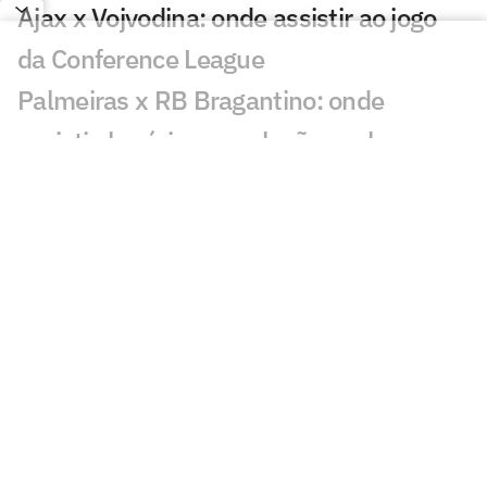
Ajax x Vojvodina: onde assistir ao jogo
da Conference League
Palmeiras x RB Bragantino: onde
assistir, horário e escalações pelo
Brasileirão sub-20
PAOK e Dínamo Kiev: onde assistir e
prováveis escalações do jogo da Europa
League
Vasco x Santos: onde assistir, horário e
escalações da semifinal do Brasileirão
sub-20
Jogos de hoje: quem joga no futebol e