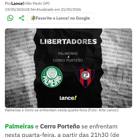
Por
Lance!
•
São Paulo (SP)
19/05/2026
18:56
•
Atualizado em
21/05/2026
Favorite o Lance! no Google
Palmeiras e Cerro se enfrentam nesta quarta-feira (Foto: Arte Lance!)
Palmeiras
e
Cerro Porteño
se enfrentam
nesta quarta-feira, a partir das 21h30 (de