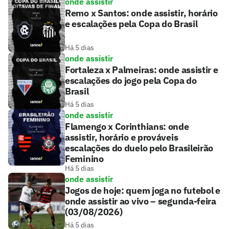
onde assistir
Remo x Santos: onde assistir, horário
e escalações pela Copa do Brasil
Há 5 dias
onde assistir
Fortaleza x Palmeiras: onde assistir e
escalações do jogo pela Copa do
Brasil
Há 5 dias
onde assistir
Flamengo x Corinthians: onde
assistir, horário e prováveis
escalações do duelo pelo Brasileirão
Feminino
Há 5 dias
onde assistir
Jogos de hoje: quem joga no futebol e
onde assistir ao vivo – segunda-feira
(03/08/2026)
Há 5 dias