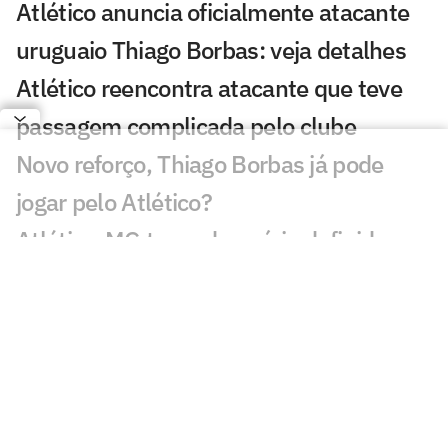
Atlético anuncia oficialmente atacante
uruguaio Thiago Borbas: veja detalhes
Atlético reencontra atacante que teve
passagem complicada pelo clube
Novo reforço, Thiago Borbas já pode
jogar pelo Atlético?
Atlético-MG tem adversário definido na
Copa Sul-Americana: confira
Domínguez pode ter retorno de titular no
Atlético para duelo da Copa do Brasil
Atlético terá desfalque de 'motorzinho'
diante do Juventude: veja motivo