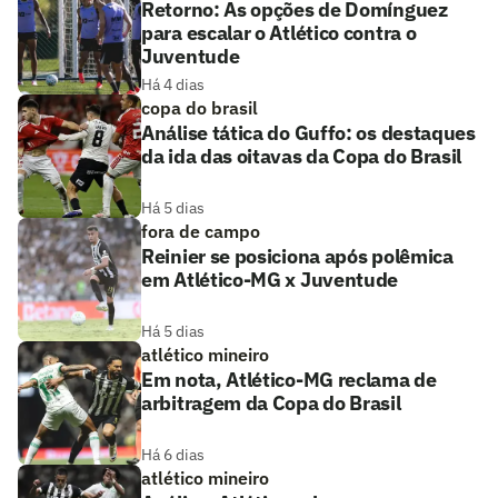
Retorno: As opções de Domínguez
para escalar o Atlético contra o
Juventude
Há 4 dias
copa do brasil
Análise tática do Guffo: os destaques
da ida das oitavas da Copa do Brasil
Há 5 dias
fora de campo
Reinier se posiciona após polêmica
em Atlético-MG x Juventude
Há 5 dias
atlético mineiro
Em nota, Atlético-MG reclama de
arbitragem da Copa do Brasil
Há 6 dias
atlético mineiro