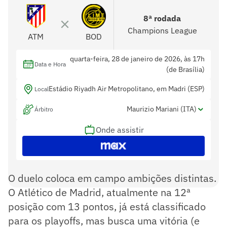
8ª rodada
Champions League
ATM
BOD
quarta-feira, 28 de janeiro de 2026, às 17h
Data e Hora
(de Brasília)
Estádio Riyadh Air Metropolitano, em Madri (ESP)
Local
Maurizio Mariani (ITA)
Árbitro
Onde assistir
Daniele Bindoni (ITA) e Alberto Tegoni
Assistentes
(ITA)
Michael Fabbri (ITA)
Var
O duelo coloca em campo ambições distintas.
O Atlético de Madrid, atualmente na 12ª
posição com 13 pontos, já está classificado
para os playoffs, mas busca uma vitória (e