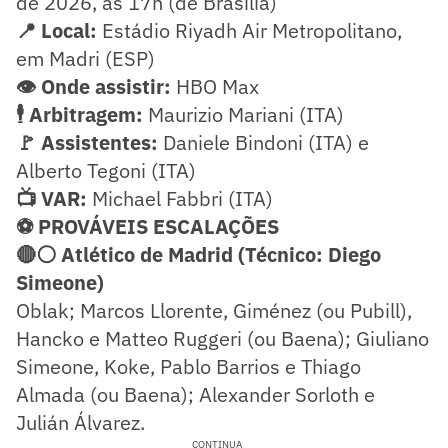
de 2026, às 17h (de Brasília)
📍 Local:
Estádio Riyadh Air Metropolitano,
em Madri (ESP)
👁️ Onde assistir:
HBO Max
🕴️ Arbitragem:
Maurizio Mariani (ITA)
🚩 Assistentes:
Daniele Bindoni (ITA) e
Alberto Tegoni (ITA)
📺 VAR:
Michael Fabbri (ITA)
⚽ PROVÁVEIS ESCALAÇÕES
🔴⚪ Atlético de Madrid (Técnico: Diego
Simeone)
Oblak; Marcos Llorente, Giménez (ou Pubill),
Hancko e Matteo Ruggeri (ou Baena); Giuliano
Simeone, Koke, Pablo Barrios e Thiago
Almada (ou Baena); Alexander Sorloth e
Julián Álvarez.
CONTINUA