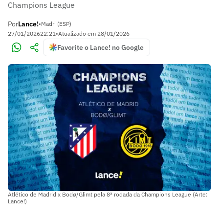
Champions League
Por
Lance!
•
Madri (ESP)
27/01/2026
22:21
•
Atualizado em
28/01/2026
Favorite o Lance! no Google
Atlético de Madrid x Bodø/Glimt pela 8ª rodada da Champions League (Arte:
Lance!)