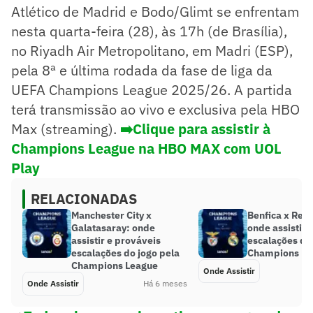
Atlético de Madrid e Bodo/Glimt se enfrentam
nesta quarta-feira (28), às 17h (de Brasília),
no Riyadh Air Metropolitano, em Madri (ESP),
pela 8ª e última rodada da fase de liga da
UEFA Champions League 2025/26. A partida
terá transmissão ao vivo e exclusiva pela HBO
Max (streaming).
➡️Clique para assistir à
Champions League na HBO MAX com UOL
Play
RELACIONADAS
Manchester City x
Benfica x Real
Galatasaray: onde
onde assistir, 
assistir e prováveis
escalações do
escalações do jogo pela
Champions Le
Champions League
Onde Assistir
Onde Assistir
Há 6 meses