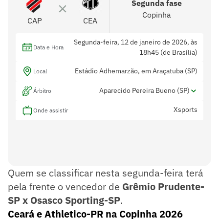
Segunda fase
Copinha
CAP
CEA
Segunda-feira, 12 de janeiro de 2026, às
Data e Hora
18h45 (de Brasília)
Estádio Adhemarzão, em Araçatuba (SP)
Local
Aparecido Pereira Bueno (SP)
Árbitro
Xsports
Eduardo Augusto Borges (SP) e Claudio
Onde assistir
Assistentes
Rafael Ribeiro (SP)
-
Var
Quem se classificar nesta segunda-feira terá
pela frente o vencedor de
Grêmio Prudente-
SP x Osasco Sporting-SP
.
Ceará e Athletico-PR na Copinha 2026