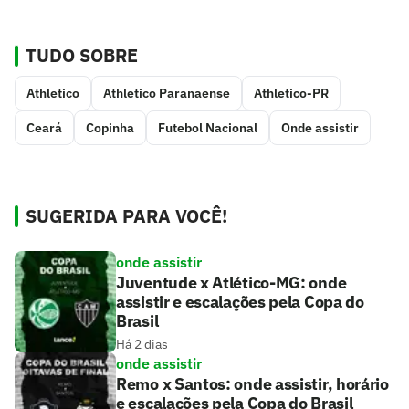
TUDO SOBRE
Athletico
Athletico Paranaense
Athletico-PR
Ceará
Copinha
Futebol Nacional
Onde assistir
SUGERIDA PARA VOCÊ!
onde assistir
Juventude x Atlético-MG: onde
assistir e escalações pela Copa do
Brasil
Há 2 dias
onde assistir
Remo x Santos: onde assistir, horário
e escalações pela Copa do Brasil