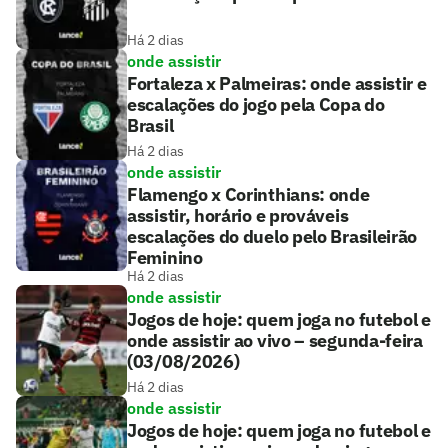
Há 2 dias
onde assistir
Fortaleza x Palmeiras: onde assistir e
escalações do jogo pela Copa do
Brasil
Há 2 dias
onde assistir
Flamengo x Corinthians: onde
assistir, horário e prováveis
escalações do duelo pelo Brasileirão
Feminino
Há 2 dias
onde assistir
Jogos de hoje: quem joga no futebol e
onde assistir ao vivo – segunda-feira
(03/08/2026)
Há 2 dias
onde assistir
Jogos de hoje: quem joga no futebol e