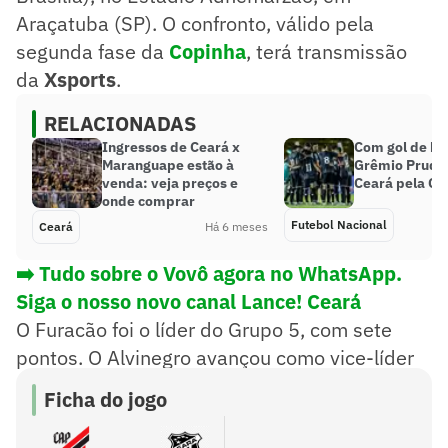
Araçatuba (SP). O confronto, válido pela
segunda fase da
Copinha
, terá transmissão
da
Xsports
.
RELACIONADAS
Ingressos de Ceará x
Com gol de bic
Maranguape estão à
Grêmio Pruden
venda: veja preços e
Ceará pela Co
onde comprar
Futebol Nacional
Ceará
Há 6 meses
➡️ Tudo sobre o Vovô agora no WhatsApp.
Siga o nosso novo canal Lance! Ceará
O Furacão foi o líder do Grupo 5, com sete
pontos. O Alvinegro avançou como vice-líder
do Grupo 6, com seis pontos.
Ficha do jogo