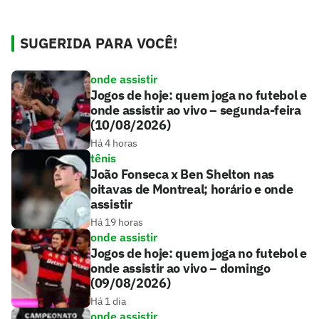
SUGERIDA PARA VOCÊ!
onde assistir
Jogos de hoje: quem joga no futebol e
onde assistir ao vivo – segunda-feira
(10/08/2026)
Há 4 horas
tênis
João Fonseca x Ben Shelton nas
oitavas de Montreal; horário e onde
assistir
Há 19 horas
onde assistir
Jogos de hoje: quem joga no futebol e
onde assistir ao vivo – domingo
(09/08/2026)
Há 1 dia
onde assistir