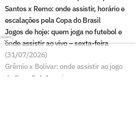
Santos x Remo: onde assistir, horário e
escalações pela Copa do Brasil
Jogos de hoje: quem joga no futebol e
onde assistir ao vivo – sexta-feira
(31/07/2026)
Grêmio x Bolívar: onde assistir ao jogo
da Copa Sul-Americana
Braga x Železničar Pančevo na
Conference League: onde assistir ao vivo
e escalações
Benfica x St. Gallen na Liga Europa:
onde assistir ao vivo e escalações