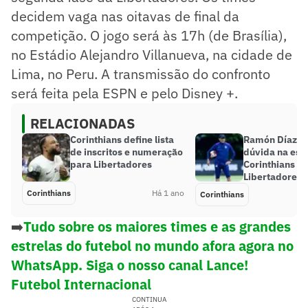
decidem vaga nas oitavas de final da
competição. O jogo será às 17h (de Brasília),
no Estádio Alejandro Villanueva, na cidade de
Lima, no Peru. A transmissão do confronto
será feita pela ESPN e pelo Disney +.
RELACIONADAS
Corinthians define lista
Ramón Díaz 
de inscritos e numeração
dúvida na esc
para Libertadores
Corinthians pa
Libertadores
Corinthians
Há 1 ano
Corinthians
➡️
Tudo sobre os maiores times e as grandes
estrelas do futebol no mundo afora agora no
WhatsApp. Siga o nosso canal Lance!
Futebol Internacional
CONTINUA