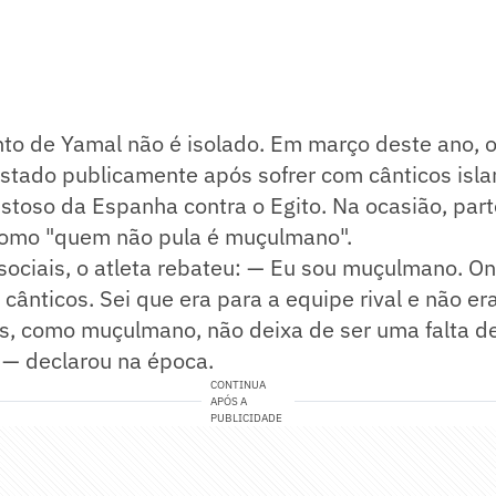
to de Yamal não é isolado. Em março deste ano, o
estado publicamente após sofrer com cânticos isl
toso da Espanha contra o Egito. Na ocasião, part
como "quem não pula é muçulmano".
sociais, o atleta rebateu: — Eu sou muçulmano. O
s cânticos. Sei que era para a equipe rival e não er
s, como muçulmano, não deixa de ser uma falta de
l — declarou na época.
CONTINUA
APÓS A
PUBLICIDADE