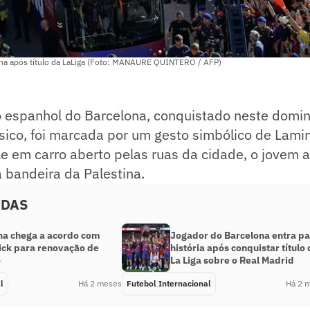
a após título da LaLiga (Foto: MANAURE QUINTERO / AFP)
lo espanhol do Barcelona, conquistado neste domi
lásico, foi marcada por um gesto simbólico de Lami
le em carro aberto pelas ruas da cidade, o jovem 
 bandeira da Palestina.
ADAS
na chega a acordo com
Jogador do Barcelona entra p
lick para renovação de
história após conquistar título
o
La Liga sobre o Real Madrid
l
Há 2 meses
Futebol Internacional
Há 2 