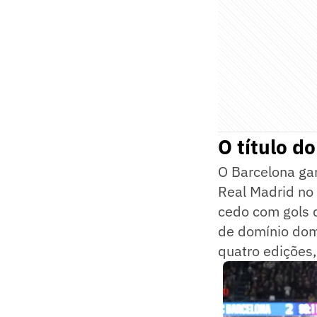
O título d
O Barcelona gar
Real Madrid no
cedo com gols 
de domínio domé
quatro edições,