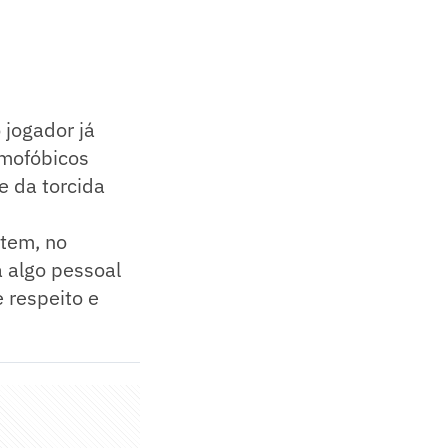
 jogador já
amofóbicos
e da torcida
ntem, no
a algo pessoal
 respeito e