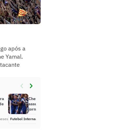
ngo após a
ne Yamal.
atacante
ara
Chelsea define favorito para
 de
assumir vaga de treinador, diz
jornal
meses
Futebol Internacional
Há 2 meses