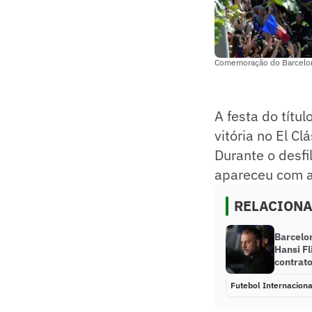
Comemoração do Barcelon
A festa do títu
vitória no El C
Durante o desfi
apareceu com a
RELACION
Barcelo
Hansi F
contrat
Futebol Internaciona