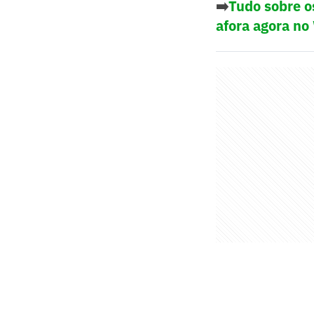
➡️
Tudo sobre o
afora agora no