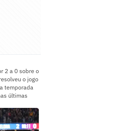
r 2 a 0 sobre o
resolveu o jogo
uma temporada
nas últimas