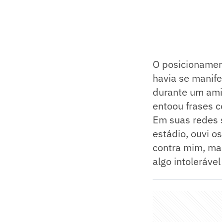
O posicionamen
havia se manif
durante um amis
entoou frases 
Em suas redes 
estádio, ouvi o
contra mim, ma
algo intoleráve