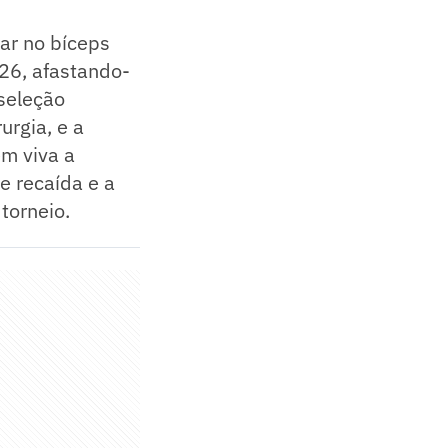
ar no bíceps
26, afastando-
seleção
urgia, e a
ém viva a
e recaída e a
torneio.