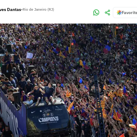
lves Dantas
•
Rio de Janeiro (RJ)
Favorit