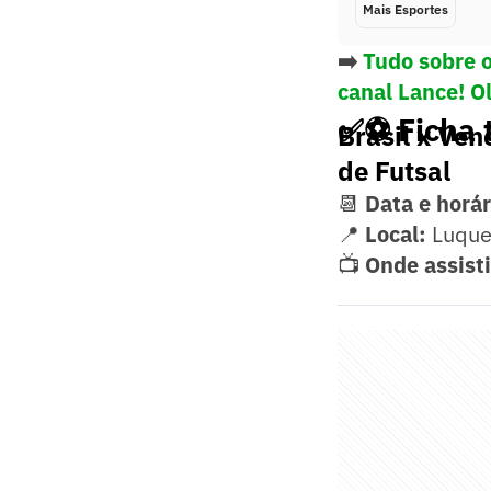
Mais Esportes
➡️
Tudo sobre 
canal Lance! O
✅⚽ Ficha 
Brasil x Ven
de Futsal
📆
Data e horár
📍
Local:
Luque
📺
Onde assisti