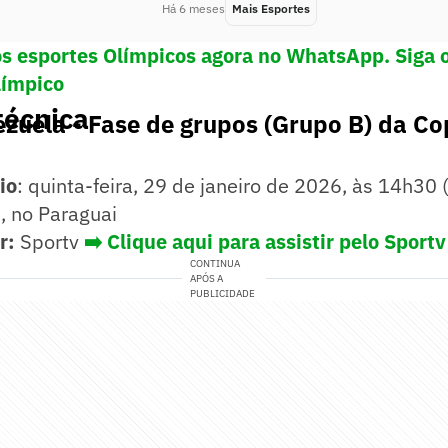
Há 6 meses
Mais Esportes
os esportes Olímpicos agora no WhatsApp. Siga 
límpico
técnica
ezuela - Fase de grupos (Grupo B) da C
io
: quinta-feira, 29 de janeiro de 2026, às 14h30 (
, no Paraguai
r:
Sportv
➡️ Clique aqui para assistir pelo Sportv
CONTINUA
APÓS A
PUBLICIDADE