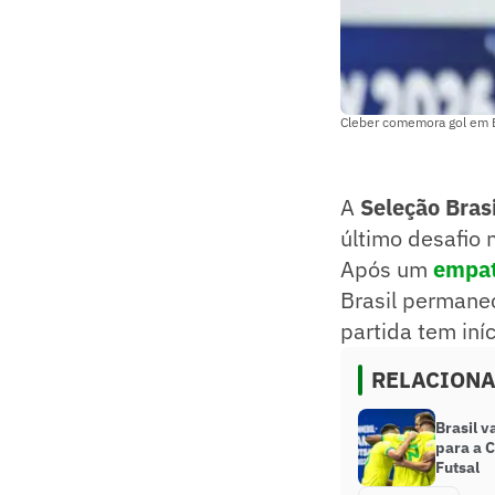
Cleber comemora gol em Br
A
Seleção Brasi
último desafio
Após um
empat
Brasil permanec
partida tem in
RELACION
Brasil v
para a 
Futsal