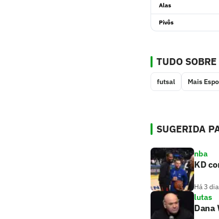
Alas
Pivôs
TUDO SOBRE
futsal
Mais Espo
SUGERIDA PA
nba
KD com
Há 3 dia
lutas
Dana W