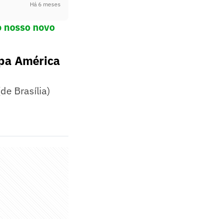
Há 6 meses
o nosso novo
opa América
de Brasília)