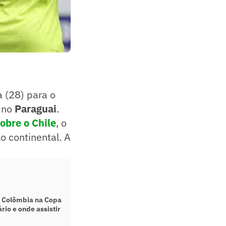
a (28) para o
, no
Paraguai
.
 sobre o Chile
, o
o continental. A
ra Colômbia na Copa
rio e onde assistir