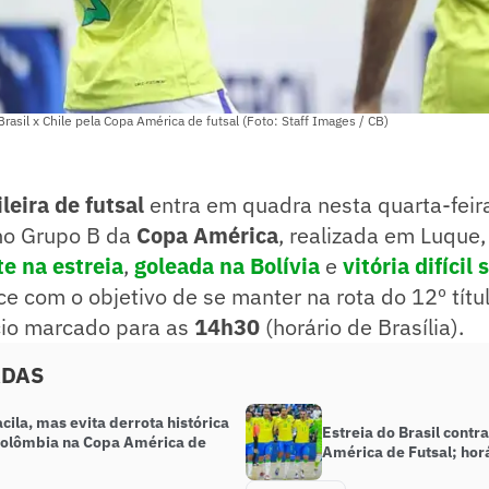
asil x Chile pela Copa América de futsal (Foto: Staff Images / CB)
leira de futsal
entra em quadra nesta quarta-feir
 no Grupo B da
Copa América
, realizada em Luque
e na estreia
,
goleada na Bolívia
e
vitória difícil
e com o objetivo de se manter na rota do 12º títul
ício marcado para as
14h30
(horário de Brasília).
ADAS
acila, mas evita derrota histórica
Estreia do Brasil cont
Colômbia na Copa América de
América de Futsal; horá