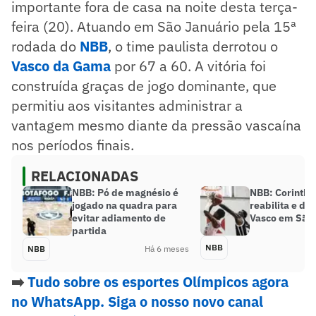
importante fora de casa na noite desta terça-
feira (20). Atuando em São Januário pela 15ª
rodada do
NBB
, o time paulista derrotou o
Vasco da Gama
por 67 a 60. A vitória foi
construída graças de jogo dominante, que
permitiu aos visitantes administrar a
vantagem mesmo diante da pressão vascaína
nos períodos finais.
RELACIONADAS
NBB: Pó de magnésio é
NBB: Corinthi
jogado na quadra para
reabilita e der
evitar adiamento de
Vasco em São 
partida
NBB
NBB
Há 6 meses
➡️
Tudo sobre os esportes Olímpicos agora
no WhatsApp. Siga o nosso novo canal