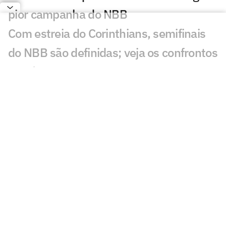
pior campanha do NBB
Com estreia do Corinthians, semifinais
do NBB são definidas; veja os confrontos
Brasília resiste, vence Flamengo e volta
à semifinal do NBB após 10 anos
Veja os lances da vitória do Brasília
sobre o Flamengo nas quartas do NBB
Flamengo sai atrás, mas vence Brasília e
força o jogo 5 nas quartas do NBB
Veja os lances da vitória do Flamengo
sobre o Brasília nas quartas do NBB
Maiores campeões do NBB, Flamengo e