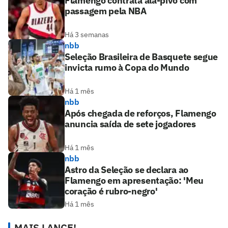
Flamengo contrata ala-pivô com
passagem pela NBA
Há 3 semanas
nbb
Seleção Brasileira de Basquete segue
invicta rumo à Copa do Mundo
Há 1 mês
nbb
Após chegada de reforços, Flamengo
anuncia saída de sete jogadores
Há 1 mês
nbb
Astro da Seleção se declara ao
Flamengo em apresentação: 'Meu
coração é rubro-negro'
Há 1 mês
MAIS LANCE!