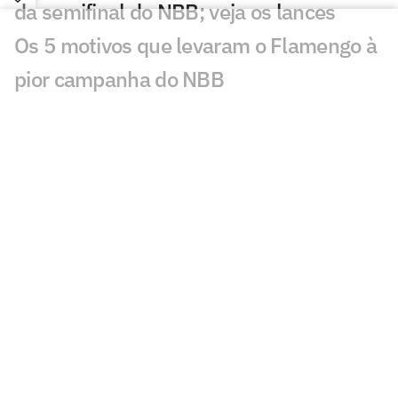
da semifinal do NBB; veja os lances
Os 5 motivos que levaram o Flamengo à
pior campanha do NBB
Com estreia do Corinthians, semifinais
do NBB são definidas; veja os confrontos
Brasília resiste, vence Flamengo e volta
à semifinal do NBB após 10 anos
Veja os lances da vitória do Brasília
sobre o Flamengo nas quartas do NBB
Flamengo sai atrás, mas vence Brasília e
força o jogo 5 nas quartas do NBB
Veja os lances da vitória do Flamengo