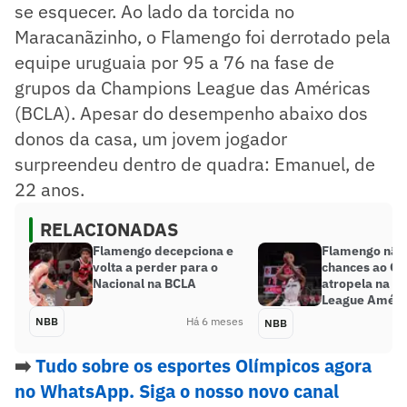
se esquecer. Ao lado da torcida no
Maracanãzinho, o Flamengo foi derrotado pela
equipe uruguaia por 95 a 76 na fase de
grupos da Champions League das Américas
(BCLA). Apesar do desempenho abaixo dos
donos da casa, um jovem jogador
surpreendeu dentro de quadra: Emanuel, de
22 anos.
RELACIONADAS
Flamengo decepciona e
Flamengo não
volta a perder para o
chances ao Ob
Nacional na BCLA
atropela na 
League Améri
NBB
Há 6 meses
NBB
➡️
Tudo sobre os esportes Olímpicos agora
no WhatsApp. Siga o nosso novo canal