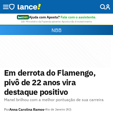
Ajuda com Aposta?
Fale com o assistente.
18+ Ministério da Fazenda adverte: Aposta não é investimento
NBB
Em derrota do Flamengo,
pivô de 22 anos vira
destaque positivo
Manel brilhou com a melhor pontuação de sua carreira
Por
Anna Carolina Ramos
•
Rio de Janeiro (RJ)