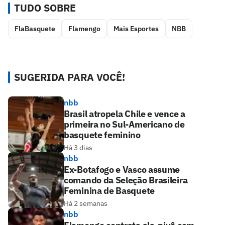
TUDO SOBRE
FlaBasquete
Flamengo
Mais Esportes
NBB
SUGERIDA PARA VOCÊ!
nbb
Brasil atropela Chile e vence a
primeira no Sul-Americano de
basquete feminino
Há 3 dias
nbb
Ex-Botafogo e Vasco assume
comando da Seleção Brasileira
Feminina de Basquete
Há 2 semanas
nbb