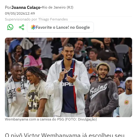
Por
Joanna Colaço
•
Rio de Janeiro (RJ)
09/05/2026
12:49
Supervisionado
por
Thiago Fernandes
Favorite o Lance! no Google
Wembanyama com a camisa do PSG (FOTO: Divulgação)
O pivô Victor Wembanyama já escolheu seu