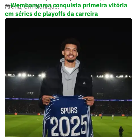
➡️
Wembanyama conquista primeira vitória
Arena, em Munique.
em séries de playoffs da carreira