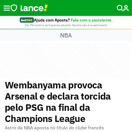
Ajuda com Aposta?
Fale com o assistente.
18+ Ministério da Fazenda adverte: Aposta não é investimento
NBA
Wembanyama provoca
Arsenal e declara torcida
pelo PSG na final da
Champions League
Astro da NBA aposta no título do clube francês