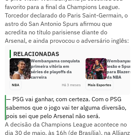
favorito para a final da Champions League.
Torcedor declarado do Paris Saint-Germain, o
astro do San Antonio Spurs afirmou que
acredita no título parisiense diante do
Arsenal, e ainda provocou o adversário inglês:
RELACIONADAS
Wembanyama conquista
Wembanyama 
primeira vitória em
lesão e Spurs
séries de playoffs da
para Blazers n
carreira
da NBA
NBA
Há 3 meses
Mais Esportes
— PSG vai ganhar, com certeza. Com o PSG
sabemos que o jogo vai ter alguma diversão,
pois sei que pelo Arsenal não será.
A decisão da Champions League acontece no
dia 30 de maio, às 16h (de Brasília), na Allianz