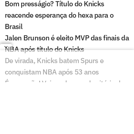
Bom presságio? Título do Knicks
reacende esperança do hexa para o
Brasil
Jalen Brunson é eleito MVP das finais da
NBA após título do Knicks
De virada, Knicks batem Spurs e
conquistam NBA após 53 anos
É campeão! Veja os lances da vitória do
Knicks pelo título da NBA
Spurs x Knicks pelo jogo 5 das finais da
NBA; horário e onde assistir
Rômulo Mendonça se manifesta após