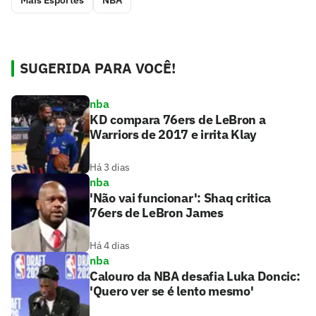
Mais Esportes
NBA
SUGERIDA PARA VOCÊ!
nba
KD compara 76ers de LeBron a
Warriors de 2017 e irrita Klay
Há 3 dias
nba
'Não vai funcionar': Shaq critica
76ers de LeBron James
Há 4 dias
nba
Calouro da NBA desafia Luka Doncic:
'Quero ver se é lento mesmo'