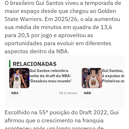
O brasileiro Gui Santos viveu a temporada de
maior espaço desde que chegou ao Golden
State Warriors. Em 2025/26, o ala aumentou
sua média de minutos em quadra de 13,6
para 20,5 por jogo e aproveitou as
oportunidades para evoluir em diferentes
aspectos dentro da NBA.
RELACIONADAS
Gui Santos relembra
Gui Santos, do
noite de draft da NBA:
é expulso de j
‘Desabou meu mundo’
Pinheiros no 
NBA
Há 2 meses
NBB
Escolhido na 55ª posição do Draft 2022, Gui
afirmou que o crescimento na franquia
aconteceu após um longo processo de