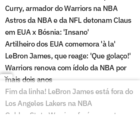
Curry, armador do Warriors na NBA
Astros da NBA e da NFL detonam Claus
em EUA x Bósnia: 'Insano'
Artilheiro dos EUA comemora 'à la'
LeBron James, que reage: 'Que golaço!'
Warriors renova com ídolo da NBA por
mais dois anos
Fim da linha! LeBron James está fora do
Los Angeles Lakers na NBA
Golden State Warriors fará proposta a
LeBron James nesta terça (30), diz
jornalista