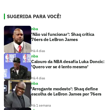
SUGERIDA PARA VOCÊ!
nba
'Não vai funcionar': Shaq critica
76ers de LeBron James
Há 4 dias
nba
Calouro da NBA desafia Luka Doncic:
'Quero ver se é lento mesmo'
Há 4 dias
nba
'Arrogante modesto': Shaq define
escolha de LeBron James por 76ers
Há 1 semana