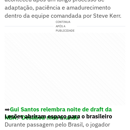
adaptação, paciência e amadurecimento
dentro da equipe comandada por Steve Kerr.
CONTINUA
APÓS A
PUBLICIDADE
➡️
Gui Santos relembra noite de draft da
Lesões abriram espaço para o brasileiro
NBA: 'Desabou meu mundo'
Durante passagem pelo Brasil, o jogador