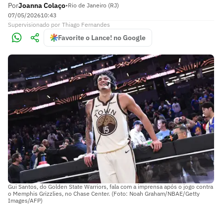
Por
Joanna Colaço
•
Rio de Janeiro (RJ)
07/05/2026
10:43
Supervisionado
por
Thiago Fernandes
Favorite o Lance! no Google
Gui Santos, do Golden State Warriors, fala com a imprensa após o jogo contra
o Memphis Grizzlies, no Chase Center. (Foto: Noah Graham/NBAE/Getty
Images/AFP)