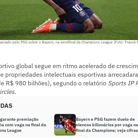
cado pelo PSG sobre o Bayern, na semifinal da Champions League (Foto: Franck 
rtivo global segue em ritmo acelerado de cresci
de propriedades intelectuais esportivas arrecada
de R$ 980 bilhões), segundo o relatório
Sports IP
rcles.
ADAS
 garante premiação
Bayern e PSG fazem duelo de
ia com vaga na final da
elencos bilionários por vaga n
ons League
final da Champions; veja cifras