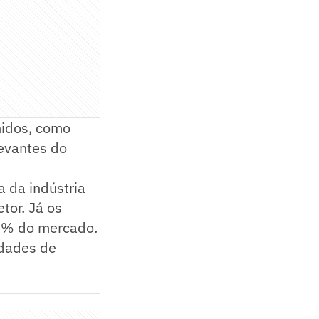
nidos, como
evantes do
 da indústria
tor. Já os
13% do mercado.
idades de