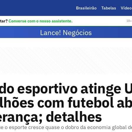
Brasileirão
Tabelas
Vídeo
tar?
Converse com o nosso assistente.
18+ 
Lance! Negócios
o esportivo atinge 
lhões com futebol a
erança; detalhes
e o esporte cresce quase o dobro da economia global 