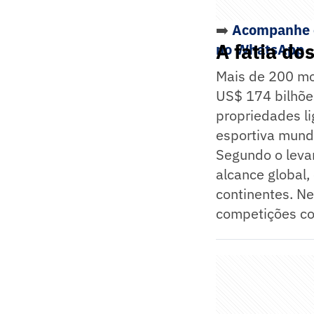
➡️
Acompanhe o
A fatia do
no WhatsApp
Mais de 200 mo
US$ 174 bilhõe
propriedades li
esportiva mundi
Segundo o leva
alcance global,
continentes. N
competições con