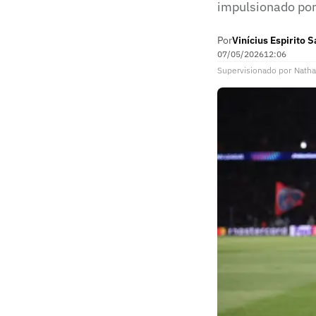
impulsionado por 
Por
Vinícius Espirito 
07/05/2026
12:06
Supervisionado
por
Natha