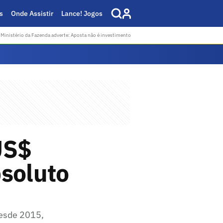
s
Onde Assistir
Lance! Jogos
Ministério da Fazenda adverte: Aposta não é investimento
US$
bsoluto
desde 2015,