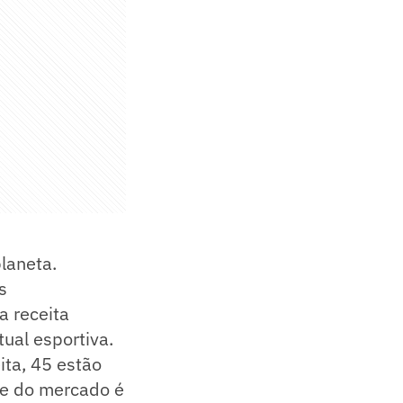
laneta.
s
a receita
ual esportiva.
ta, 45 estão
te do mercado é