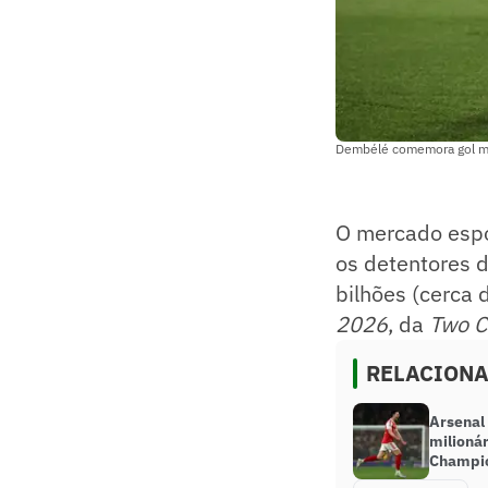
Dembélé comemora gol mar
O mercado espo
os detentores 
bilhões (cerca 
2026
, da
Two Ci
RELACION
Arsenal
milionár
Champi