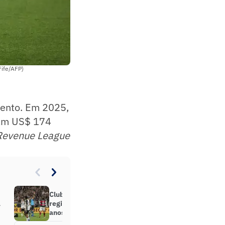
Fife/AFP)
mento. Em 2025,
ram US$ 174
 Revenue League
Clubes brasileiros de futebol
a
registram pior desempenho do
anos nas redes sociais