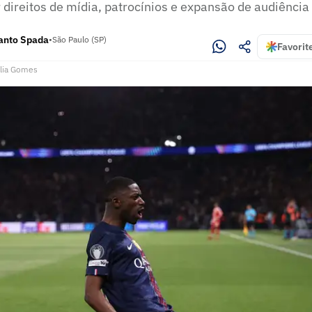
direitos de mídia, patrocínios e expansão de audiência
Santo Spada
•
São Paulo (SP)
Favorit
lia Gomes