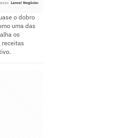
meses
Lance! Negócios
Há 2 meses
uase o dobro
como uma das
alha os
 receitas
ivo.