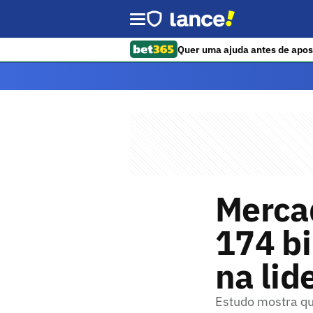
Quer uma ajuda antes de apos
Mercad
174 bi
na lid
Estudo mostra qu