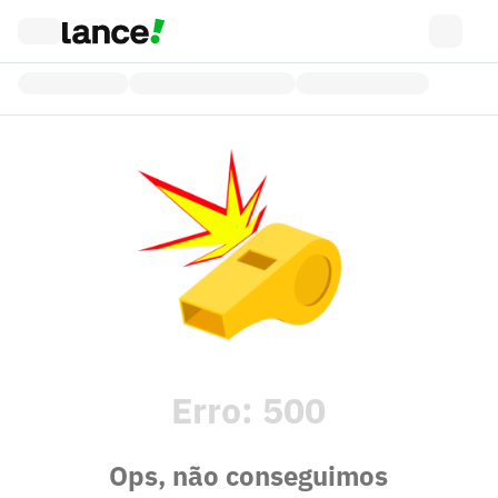
Erro:
500
Ops, não conseguimos