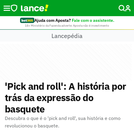
Ajuda com Aposta?
Fale com o assistente.
18+ Ministério da Fazenda adverte: Aposta não é investimento
Lancepédia
'Pick and roll': A história por
trás da expressão do
basquete
Descubra o que é o 'pick and roll', sua história e como
revolucionou o basquete.