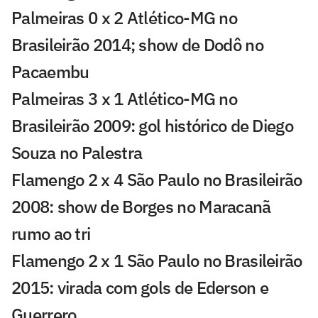
Palmeiras 0 x 2 Atlético-MG no
Brasileirão 2014; show de Dodô no
Pacaembu
Palmeiras 3 x 1 Atlético-MG no
Brasileirão 2009: gol histórico de Diego
Souza no Palestra
Flamengo 2 x 4 São Paulo no Brasileirão
2008: show de Borges no Maracanã
rumo ao tri
Flamengo 2 x 1 São Paulo no Brasileirão
2015: virada com gols de Ederson e
Guerrero