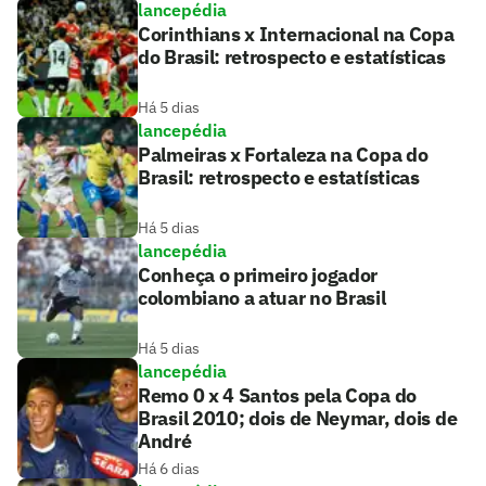
lancepédia
Corinthians x Internacional na Copa
do Brasil: retrospecto e estatísticas
Há 5 dias
lancepédia
Palmeiras x Fortaleza na Copa do
Brasil: retrospecto e estatísticas
Há 5 dias
lancepédia
Conheça o primeiro jogador
colombiano a atuar no Brasil
Há 5 dias
lancepédia
Remo 0 x 4 Santos pela Copa do
Brasil 2010; dois de Neymar, dois de
André
Há 6 dias