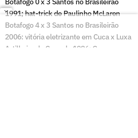
Botafogo 0 x 3 Santos no Brasileirão
1991; hat-trick de Paulinho McLaren
Botafogo 4 x 3 Santos no Brasileirão
2006: vitória eletrizante em Cuca x Luxa
Artilheiro da Copa de 1986: Gary
Lineker, da Inglaterra
Artilheiro da Copa de 1982: Paolo Rossi,
da Itália
Artilheiro da Copa de 1978: Mario
Kempes, da Argentina
Artilheiro da Copa de 1974: Grzegorz
Lato, da Polônia