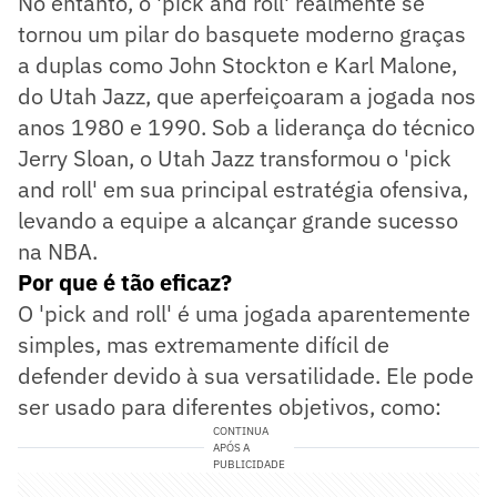
No entanto, o 'pick and roll' realmente se
tornou um pilar do basquete moderno graças
a duplas como John Stockton e Karl Malone,
do Utah Jazz, que aperfeiçoaram a jogada nos
anos 1980 e 1990. Sob a liderança do técnico
Jerry Sloan, o Utah Jazz transformou o 'pick
and roll' em sua principal estratégia ofensiva,
levando a equipe a alcançar grande sucesso
na NBA.
Por que é tão eficaz?
O 'pick and roll' é uma jogada aparentemente
simples, mas extremamente difícil de
defender devido à sua versatilidade. Ele pode
ser usado para diferentes objetivos, como:
CONTINUA
APÓS A
PUBLICIDADE