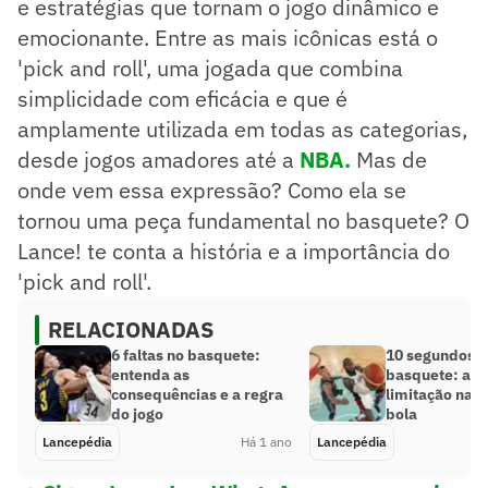
e estratégias que tornam o jogo dinâmico e
emocionante. Entre as mais icônicas está o
'pick and roll', uma jogada que combina
simplicidade com eficácia e que é
amplamente utilizada em todas as categorias,
desde jogos amadores até a
NBA.
Mas de
onde vem essa expressão? Como ela se
tornou uma peça fundamental no basquete? O
Lance! te conta a história e a importância do
'pick and roll'.
RELACIONADAS
6 faltas no basquete:
10 segundos n
entenda as
basquete: a r
consequências e a regra
limitação na s
do jogo
bola
Lancepédia
Há 1 ano
Lancepédia