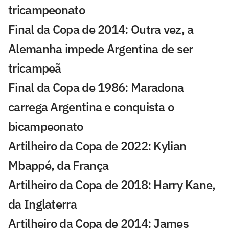
tricampeonato
Final da Copa de 2014: Outra vez, a
Alemanha impede Argentina de ser
tricampeã
Final da Copa de 1986: Maradona
carrega Argentina e conquista o
bicampeonato
Artilheiro da Copa de 2022: Kylian
Mbappé, da França
Artilheiro da Copa de 2018: Harry Kane,
da Inglaterra
Artilheiro da Copa de 2014: James