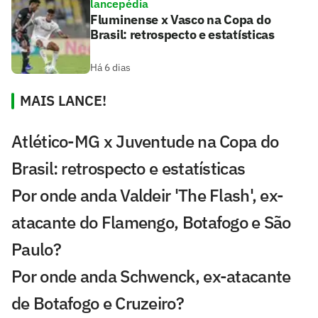
lancepédia
Fluminense x Vasco na Copa do
Brasil: retrospecto e estatísticas
Há 6 dias
MAIS LANCE!
Atlético-MG x Juventude na Copa do
Brasil: retrospecto e estatísticas
Por onde anda Valdeir 'The Flash', ex-
atacante do Flamengo, Botafogo e São
Paulo?
Por onde anda Schwenck, ex-atacante
de Botafogo e Cruzeiro?