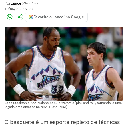
Por
Lance!
•
São Paulo
10/05/2026
07:28
Favorite o Lance! no Google
John Stockton e Karl Malone popularizaram o 'pick and roll', tornando-o uma
jogada emblemática na NBA. (Foto: NBA)
O basquete é um esporte repleto de técnicas