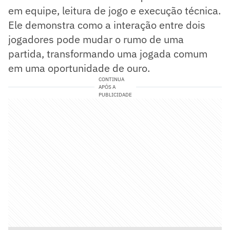
em equipe, leitura de jogo e execução técnica.
Ele demonstra como a interação entre dois
jogadores pode mudar o rumo de uma
partida, transformando uma jogada comum
em uma oportunidade de ouro.
CONTINUA
APÓS A
PUBLICIDADE