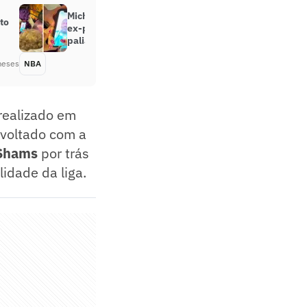
Michael Jordan realiza desejo de
to
ex-professora em cuidados
paliativos
meses
NBA
Há 2 meses
 realizado em
Revoltado com a
Shams
por trás
lidade da liga.