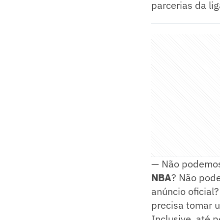
parcerias da lig
— Não podemos 
NBA
? Não pod
anúncio oficial
precisa tomar u
Inclusive, até 