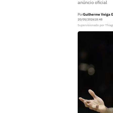
anúncio oficial
Por
Guilherme Veiga 
20/05/2026
18:48
Supervisionado
por
Thiag