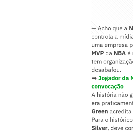
— Acho que a
N
controla a mídi
uma empresa p
MVP
da
NBA
é 
tem organizaçã
desabafou.
➡️
Jogador da N
convocação
A história não 
era praticament
Green
acredita
Para o históric
Silver
, deve co