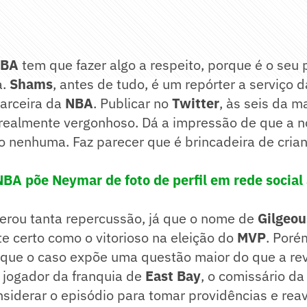
BA
tem que fazer algo a respeito, porque é o seu 
a.
Shams
, antes de tudo, é um repórter a serviço 
arceira da
NBA
. Publicar no
Twitter
, às seis da 
realmente vergonhoso. Dá a impressão de que a n
o nenhuma. Faz parecer que é brincadeira de cria
BA põe Neymar de foto de perfil em rede social
gerou tanta repercussão, já que o nome de
Gilgeou
e certo como o vitorioso na eleição do
MVP
. Poré
 que o caso expõe uma questão maior do que a rev
o jogador da franquia de
East Bay
, o comissário d
nsiderar o episódio para tomar providências e reav