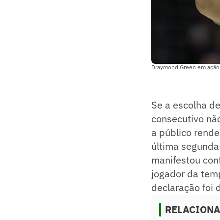
Draymond Green em ação p
Se a escolha d
consecutivo nã
a público rende
última segunda
manifestou con
jogador da te
declaração foi 
RELACION