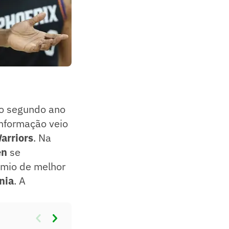
o segundo ano
informação veio
arriors
. Na
en
se
êmio de melhor
nia
. A