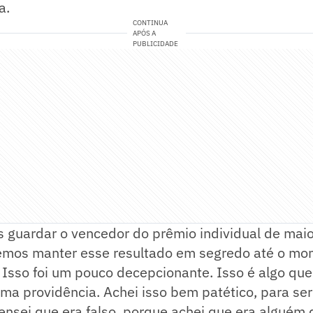
a.
CONTINUA
APÓS A
PUBLICIDADE
guardar o vencedor do prêmio individual de maior
emos manter esse resultado em segredo até o mo
? Isso foi um pouco decepcionante. Isso é algo qu
ma providência. Achei isso bem patético, para ser
pensei que era falso, porque achei que era alguém