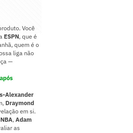
produto. Você
da
ESPN
, que é
manhã, quem é o
ossa liga não
nça —
 após
s-Alexander
m,
Draymond
elação em si.
a
NBA
,
Adam
aliar as