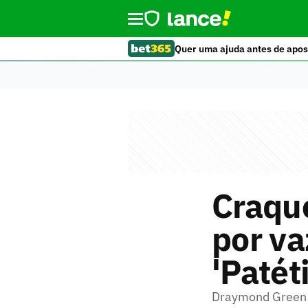
Quer uma ajuda antes de apos
Craque
por v
'Patét
Draymond Green s