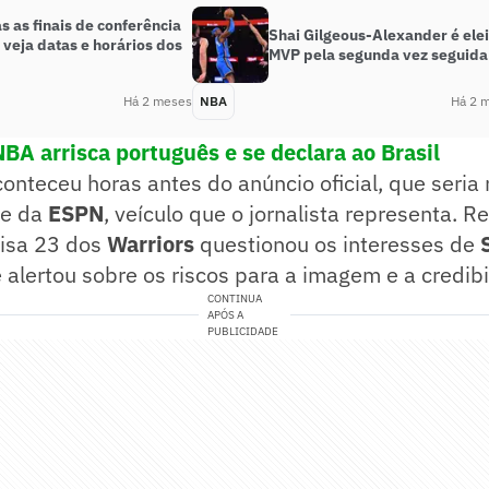
s as finais de conferência
Shai Gilgeous-Alexander é elei
veja datas e horários dos
MVP pela segunda vez seguida
Há 2 meses
NBA
Há 2 
BA arrisca português e se declara ao Brasil
nteceu horas antes do anúncio oficial, que seria
te da
ESPN
, veículo que o jornalista representa. 
misa 23 dos
Warriors
questionou os interesses de
 alertou sobre os riscos para a imagem e a credibi
CONTINUA
APÓS A
PUBLICIDADE