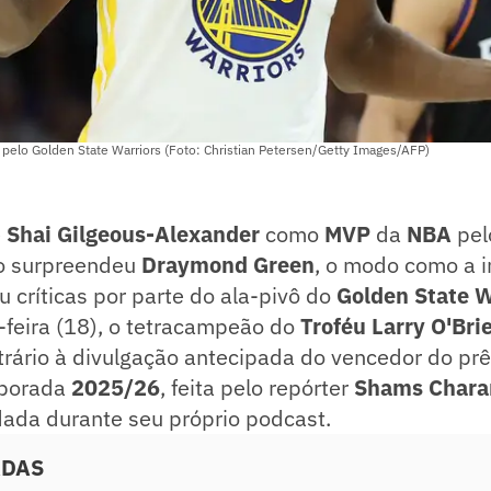
elo Golden State Warriors (Foto: Christian Petersen/Getty Images/AFP)
e
Shai Gilgeous-Alexander
como
MVP
da
NBA
pel
o surpreendeu
Draymond Green
, o modo como a 
u críticas por parte do ala-pivô do
Golden State W
-feira (18), o tetracampeão do
Troféu Larry O'Bri
trário à divulgação antecipada do vencedor do pr
mporada
2025/26
, feita pelo repórter
Shams Chara
dada durante seu próprio podcast.
ADAS