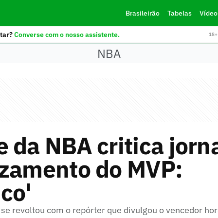
Brasileirão
Tabelas
Vídeo
tar?
Converse com o nosso assistente.
18+ 
NBA
 da NBA critica jorna
azamento do MVP:
ico'
e revoltou com o repórter que divulgou o vencedor hor