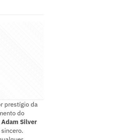
 prestígio da
mento do
e
Adam Silver
 sincero.
 qualquer