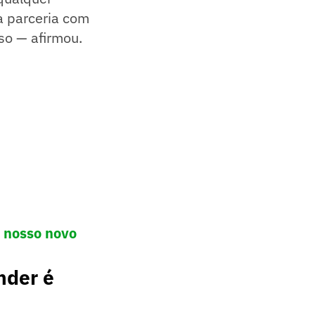
a parceria com
so — afirmou.
o nosso novo
nder é