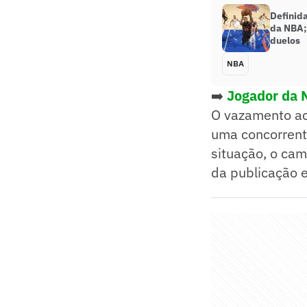
Definida
da NBA; 
duelos
NBA
➡️
Jogador da N
O vazamento aco
uma concorren
situação, o ca
da publicação e