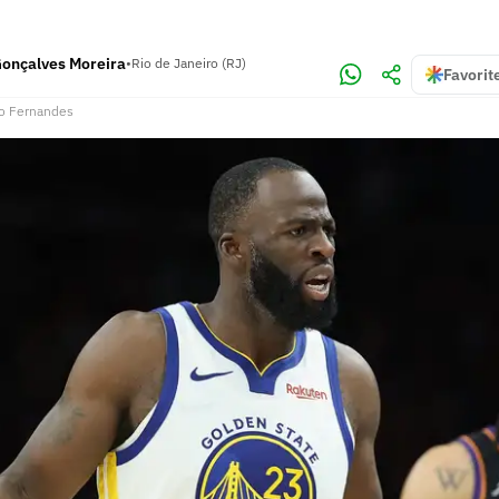
Gonçalves Moreira
•
Rio de Janeiro (RJ)
Favorit
o Fernandes