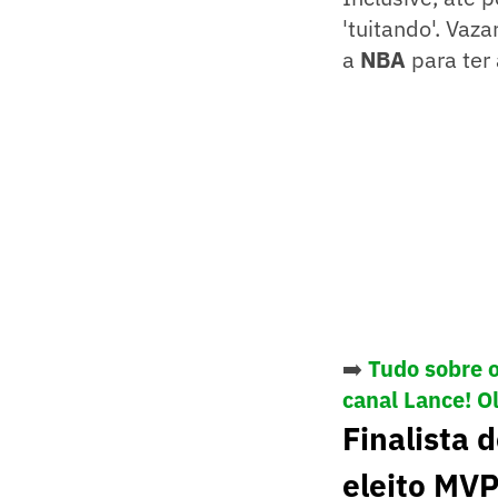
'tuitando'. Vaza
a
NBA
para ter 
➡️
Tudo sobre 
canal Lance! O
Finalista 
eleito MV