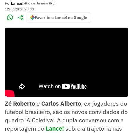
Por
Lance!
•
Rio de Janeiro (RJ)
12/06/2025
20:30
Favorite o Lance! no Google
Zé Roberto
e
Carlos Alberto
, ex-jogadores do
futebol brasileiro, são os novos convidados do
quadro 'A Coletiva'. A dupla conversou com a
reportagem do
Lance!
sobre a trajetória nas