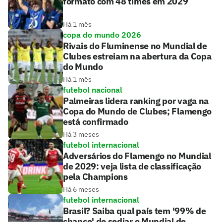
formato com 48 times em 2029
Há 1 mês
copa do mundo 2026
Rivais do Fluminense no Mundial de
Clubes estreiam na abertura da Copa
do Mundo
Há 1 mês
futebol nacional
Palmeiras lidera ranking por vaga na
Copa do Mundo de Clubes; Flamengo
está confirmado
Há 3 meses
futebol internacional
Adversários do Flamengo no Mundial
de 2029: veja lista de classificação
pela Champions
Há 6 meses
futebol internacional
Brasil? Saiba qual país tem '99% de
chance' de sediar o Mundial de