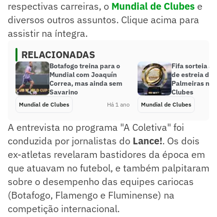
respectivas carreiras, o
Mundial de Clubes
e
diversos outros assuntos. Clique acima para
assistir na íntegra.
RELACIONADAS
Botafogo treina para o
Fifa sorteia a
Mundial com Joaquín
de estreia de 
Correa, mas ainda sem
Palmeiras no 
Savarino
Clubes
Mundial de Clubes
Há 1 ano
Mundial de Clubes
A entrevista no programa "A Coletiva" foi
conduzida por jornalistas do
Lance!
. Os dois
ex-atletas revelaram bastidores da época em
que atuavam no futebol, e também palpitaram
sobre o desempenho das equipes cariocas
(Botafogo, Flamengo e Fluminense) na
competição internacional.