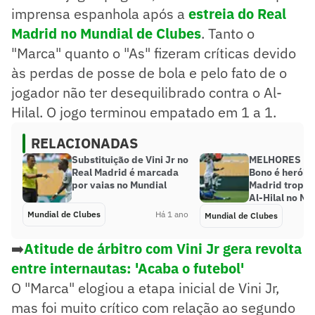
imprensa espanhola após a
estreia do Real
Madrid no Mundial de Clubes
. Tanto o
"Marca" quanto o "As" fizeram críticas devido
às perdas de posse de bola e pelo fato de o
jogador não ter desequilibrado contra o Al-
Hilal. O jogo terminou empatado em 1 a 1.
RELACIONADAS
Substituição de Vini Jr no
MELHORES M
Real Madrid é marcada
Bono é herói, 
por vaias no Mundial
Madrid tropeç
Al-Hilal no Mu
Mundial de Clubes
Há 1 ano
Mundial de Clubes
➡️
Atitude de árbitro com Vini Jr gera revolta
entre internautas: 'Acaba o futebol'
O "Marca" elogiou a etapa inicial de Vini Jr,
mas foi muito crítico com relação ao segundo