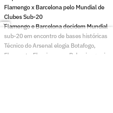
Flamengo x Barcelona pelo Mundial de
Clubes Sub-20
Flamengo e Barcelona decidem Mundial
sub-20 em encontro de bases históricas
Técnico do Arsenal elogia Botafogo,
Flamengo, Fluminense e Palmeiras; veja
José Mourinho revela ter torcido para
brasileiro no Mundial
Coritiba acerta com atacante que
disputou o Mundial de Clubes
Jornal europeu crava crise de time após
o Mundial de Clubes: 'O pior da história'