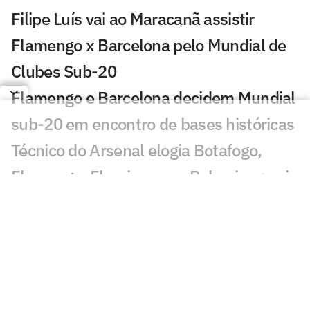
Filipe Luís vai ao Maracanã assistir
Flamengo x Barcelona pelo Mundial de
Clubes Sub-20
Flamengo e Barcelona decidem Mundial
sub-20 em encontro de bases históricas
Técnico do Arsenal elogia Botafogo,
Flamengo, Fluminense e Palmeiras; veja
José Mourinho revela ter torcido para
brasileiro no Mundial
Coritiba acerta com atacante que
disputou o Mundial de Clubes
Jornal europeu crava crise de time após