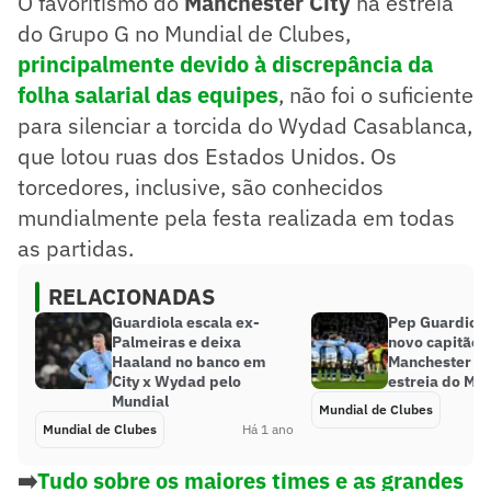
O favoritismo do
Manchester City
na estreia
do Grupo G no Mundial de Clubes,
principalmente devido à discrepância da
folha salarial das equipes
, não foi o suficiente
para silenciar a torcida do Wydad Casablanca,
que lotou ruas dos Estados Unidos. Os
torcedores, inclusive, são conhecidos
mundialmente pela festa realizada em todas
as partidas.
RELACIONADAS
Guardiola escala ex-
Pep Guardiola
Palmeiras e deixa
novo capitão 
Haaland no banco em
Manchester Ci
City x Wydad pelo
estreia do Mu
Mundial
Mundial de Clubes
Mundial de Clubes
Há 1 ano
➡️
Tudo sobre os maiores times e as grandes