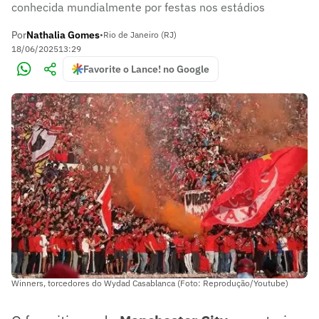
conhecida mundialmente por festas nos estádios
Por
Nathalia Gomes
•
Rio de Janeiro (RJ)
18/06/2025
13:29
Favorite o Lance! no Google
Winners, torcedores do Wydad Casablanca (Foto: Reprodução/Youtube)