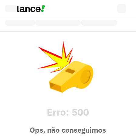
Erro:
500
Ops, não conseguimos