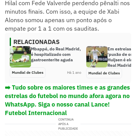
Hilal com Fede Valverde perdendo pênalti nos
minutos finais. Com isso, a equipe de Xabi
Alonso somou apenas um ponto após o
empate por 1 a 1 com os sauditas.
RELACIONADAS
Mbappé, do Real Madrid,
Em estreias, A
é hospitalizado com
‘puxão de orel
gastroenterite aguda
Huijsen é elog
Real Madrid
Mundial de Clubes
Há 1 ano
Mundial de Clubes
➡️ Tudo sobre os maiores times e as grandes
estrelas do futebol no mundo afora agora no
WhatsApp. Siga o nosso canal Lance!
Futebol Internacional
CONTINUA
APÓS A
PUBLICIDADE