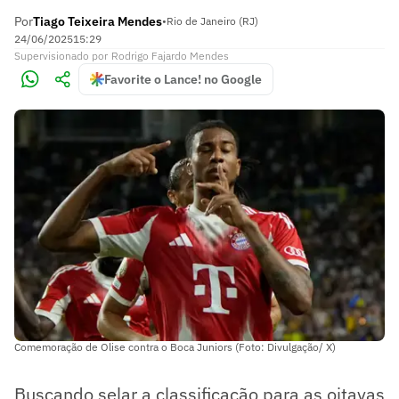
Por
Tiago Teixeira Mendes
•
Rio de Janeiro (RJ)
24/06/2025
15:29
Supervisionado
por
Rodrigo Fajardo Mendes
Favorite o Lance! no Google
Comemoração de Olise contra o Boca Juniors (Foto: Divulgação/ X)
Buscando selar a classificação para as oitavas