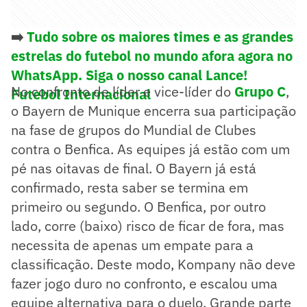
➡️
Tudo sobre os maiores times e as grandes
estrelas do futebol no mundo afora agora no
WhatsApp. Siga o nosso canal Lance!
No confronto de líder e vice-líder do
Grupo C
,
Futebol Internacional
o Bayern de Munique encerra sua participação
na fase de grupos do Mundial de Clubes
contra o Benfica. As equipes já estão com um
pé nas oitavas de final. O Bayern já está
confirmado, resta saber se termina em
primeiro ou segundo. O Benfica, por outro
lado, corre (baixo) risco de ficar de fora, mas
necessita de apenas um empate para a
classificação. Deste modo, Kompany não deve
fazer jogo duro no confronto, e escalou uma
equipe alternativa para o duelo. Grande parte