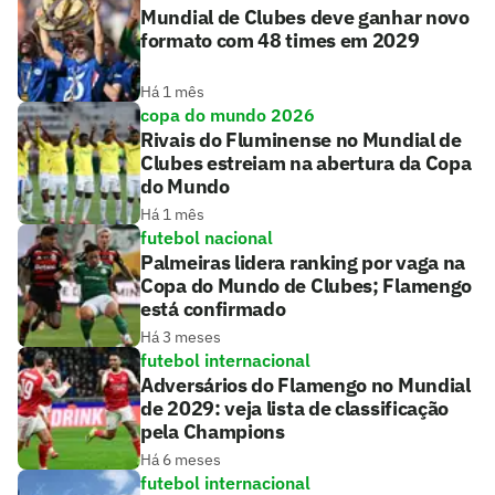
Mundial de Clubes deve ganhar novo
formato com 48 times em 2029
Há 1 mês
copa do mundo 2026
Rivais do Fluminense no Mundial de
Clubes estreiam na abertura da Copa
do Mundo
Há 1 mês
futebol nacional
Palmeiras lidera ranking por vaga na
Copa do Mundo de Clubes; Flamengo
está confirmado
Há 3 meses
futebol internacional
Adversários do Flamengo no Mundial
de 2029: veja lista de classificação
pela Champions
Há 6 meses
futebol internacional