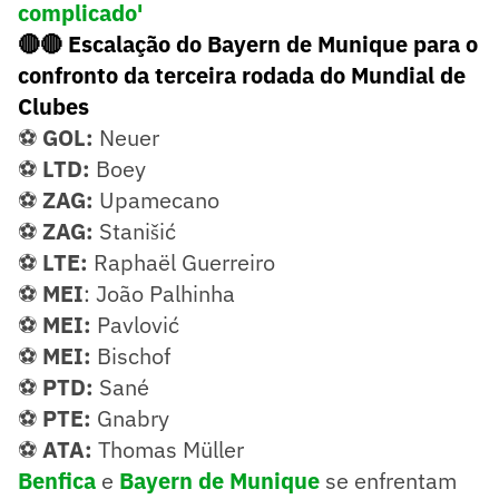
complicado'
🔴🔴 Escalação do Bayern de Munique para o
confronto da terceira rodada do Mundial de
Clubes
⚽
GOL:
Neuer
⚽
LTD:
Boey
⚽
ZAG:
Upamecano
⚽
ZAG:
Stanišić
⚽
LTE:
Raphaël Guerreiro
⚽
MEI
: João Palhinha
⚽
MEI:
Pavlović
⚽
MEI:
Bischof
⚽
PTD:
Sané
⚽
PTE:
Gnabry
⚽
ATA:
Thomas Müller
Benfica
e
Bayern de Munique
se enfrentam