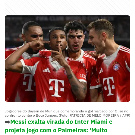
Jogadores do Bayern de Munique comemorando o gol marcado por Olise no
confronto contra o Boca Juniors. (Foto: PATRICIA DE MELO MOREIRA / AFP)
➡️
Messi exalta virada do Inter Miami e
projeta jogo com o Palmeiras: 'Muito