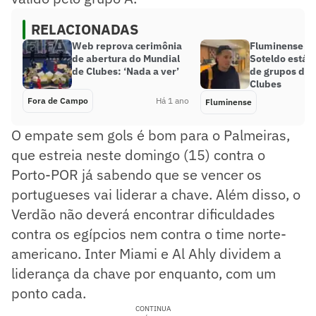
RELACIONADAS
Web reprova cerimônia
Fluminense in
de abertura do Mundial
Soteldo está f
de Clubes: ‘Nada a ver’
de grupos do 
Clubes
Fora de Campo
Há 1 ano
Fluminense
O empate sem gols é bom para o Palmeiras,
que estreia neste domingo (15) contra o
Porto-POR já sabendo que se vencer os
portugueses vai liderar a chave. Além disso, o
Verdão não deverá encontrar dificuldades
contra os egípcios nem contra o time norte-
americano. Inter Miami e Al Ahly dividem a
liderança da chave por enquanto, com um
ponto cada.
CONTINUA