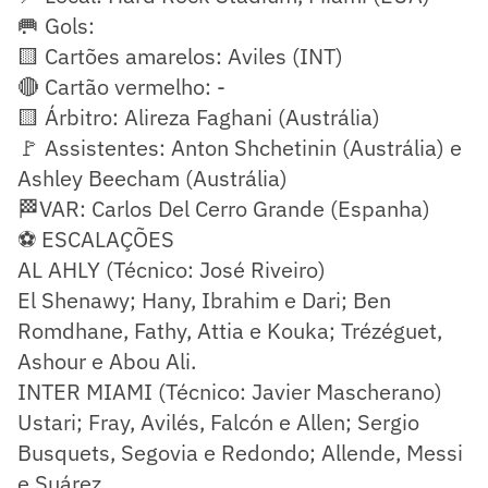
🥅 Gols:
🟨 Cartões amarelos: Aviles (INT)
🔴 Cartão vermelho: -
🟨 Árbitro: Alireza Faghani (Austrália)
🚩 Assistentes: Anton Shchetinin (Austrália) e
Ashley Beecham (Austrália)
🏁VAR: Carlos Del Cerro Grande (Espanha)
⚽ ESCALAÇÕES
AL AHLY (Técnico: José Riveiro)
El Shenawy; Hany, Ibrahim e Dari; Ben
Romdhane, Fathy, Attia e Kouka; Trézéguet,
Ashour e Abou Ali.
INTER MIAMI (Técnico: Javier Mascherano)
Ustari; Fray, Avilés, Falcón e Allen; Sergio
Busquets, Segovia e Redondo; Allende, Messi
e Suárez.