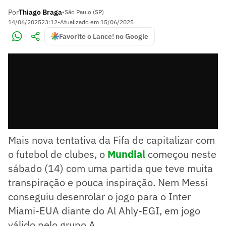
Por
Thiago Braga
•
São Paulo (SP)
14/06/2025
23:12
•
Atualizado em
15/06/2025
Favorite o Lance! no Google
Mais nova tentativa da Fifa de capitalizar com
o futebol de clubes, o
Mundial
começou neste
sábado (14) com uma partida que teve muita
transpiração e pouca inspiração. Nem Messi
conseguiu desenrolar o jogo para o Inter
Miami-EUA diante do Al Ahly-EGI, em jogo
válido pelo grupo A.