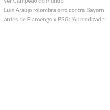
ser Campeão do Mundo
Luiz Araújo relembra erro contra Bayern
antes de Flamengo x PSG: 'Aprendizado'
Flamengo faz primeiro treino em
preparação para final contra o PSG
Flamengo e PSG já se enfrentaram três
vezes; veja retrospecto
Arrascaeta repete Zico e comanda o
Flamengo no Mundial
Melhores momentos: zagueiros
decidem, Flamengo vence o Pyramids e
enfrenta o PSG na final do Mundial