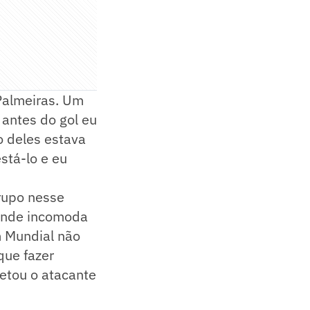
Palmeiras. Um
 antes do gol eu
o deles estava
stá-lo e eu
grupo nesse
 onde incomoda
m Mundial não
que fazer
letou o atacante