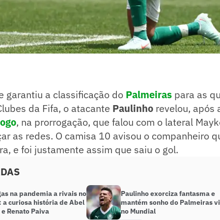
e garantiu a classificação do
Palmeiras
para as qu
lubes da Fifa, o atacante
Paulinho
revelou, após
fogo
, na prorrogação, que falou com o lateral Ma
çar as redes. O camisa 10 avisou o companheiro q
ra, e foi justamente assim que saiu o gol.
ADAS
gas na pandemia a rivais no
Paulinho exorciza fantasma e
 a curiosa história de Abel
mantém sonho do Palmeiras v
 e Renato Paiva
no Mundial