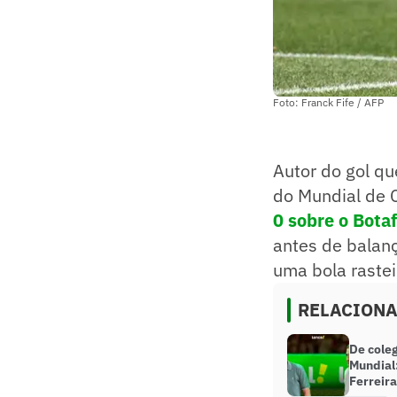
Foto: Franck Fife / AFP
Autor do gol qu
do Mundial de C
0 sobre o Bota
antes de balan
uma bola rastei
RELACION
De cole
Mundial:
Ferreira