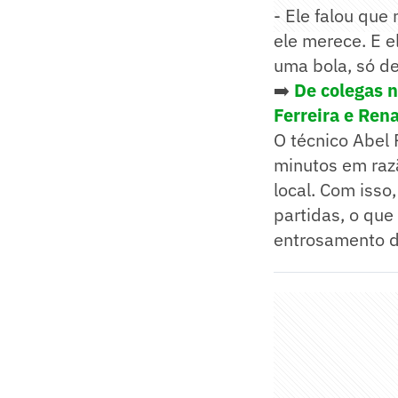
- Ele falou qu
ele merece. E e
uma bola, só de 
➡️
De colegas n
Ferreira e Ren
O técnico Abel 
minutos em razã
local. Com iss
partidas, o que
entrosamento d