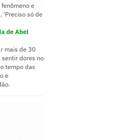
m fenômeno e
. 'Preciso só de
ia de Abel
ar mais de 30
 sentir dores no
ndo tempo das
o e
dão.