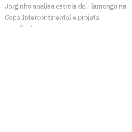
Jorginho analisa estreia do Flamengo na
Copa Intercontinental e projeta
sequência
Bruno Henrique analisa confronto com
Cruz Azul e projeta próximo jogo:
'Mundial sempre é difícil'
Jogadores do Flamengo estão
pendurados na Copa Intercontinental?
Entenda regulamento
Veja os gols de Flamengo x Cruz Azul
Flamengo x Cruz Azul: Adriano prevê gol
de Arrascaeta ao vivo na CazéTV