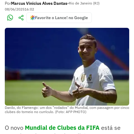
Por
Marcus Vinicius Alves Dantas
•
Rio de Janeiro (RJ)
08/06/2025
16:02
Favorite o Lance! no Google
Danilo, do Flamengo: um dos "rodados" do Mundial, com passagem por cinco
clubes do torneio no currículo. (Foto: AFP PHOTO)
O novo
Mundial de Clubes da FIFA
está se