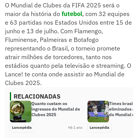
O Mundial de Clubes da FIFA 2025 será o
Flamengo, Fluminense, Palmeiras e Botafogo
representarão o Brasil
maior da história do
futebol
, com 32 equipes
Transmissão contará com Globo, SporTV, DAZN e CazéTV
e 63 partidas nos Estados Unidos entre 15 de
SporTV exibirá todos os jogos ao vivo, com cobertura
junho e 13 de julho. Com Flamengo,
completa
Resumo supervisionado pelo jornalista!
Fluminense, Palmeiras e Botafogo
representando o Brasil, o torneio promete
atrair milhões de torcedores, tanto nos
estádios quanto pela televisão e streaming. O
Lance! te conta onde assistir ao Mundial de
Clubes 2025.
RELACIONADAS
Quanto custam os
Times brasilei
ingressos do Mundial de
eliminados ant
Clubes 2025
do Mundial de
Lancepédia
Há 1 ano
Lancepédia