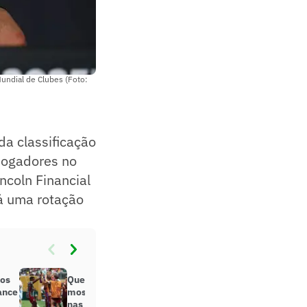
undial de Clubes (Foto:
da classificação
jogadores no
ncoln Financial
rá uma rotação
dos
Quem vai às oitavas? Superbet
ance
mostra os favoritos e as viradas
nas apostas do Mundial