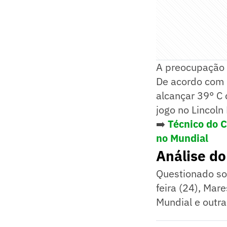
A preocupação 
De acordo com b
alcançar 39° C 
jogo no Lincoln 
➡️
Técnico do C
no Mundial
Análise d
Questionado so
feira (24), Mar
Mundial e outras