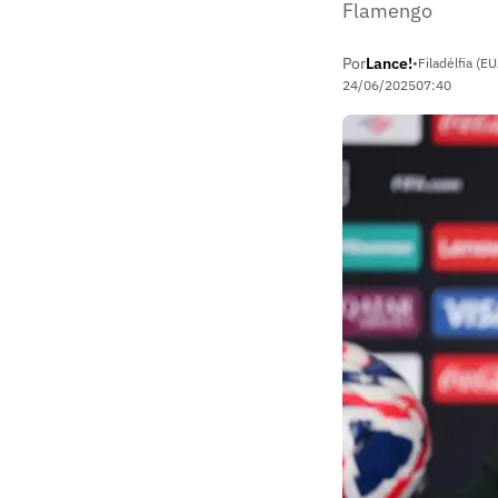
Flamengo
Por
Lance!
•
Filadélfia (E
24/06/2025
07:40