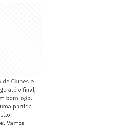
o de Clubes e
o até o final,
um bom jogo.
 uma partida
 são
es. Vamos