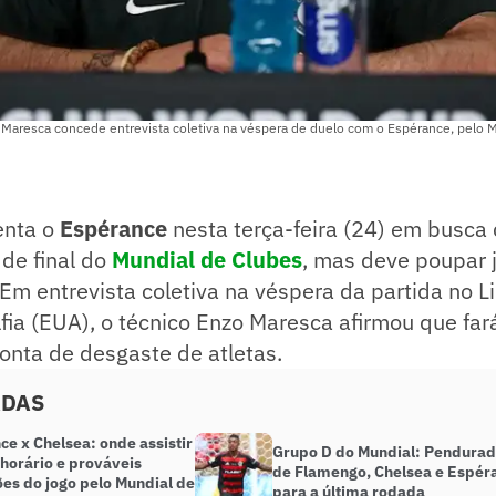
 Maresca concede entrevista coletiva na véspera de duelo com o Espérance, pelo M
enta o
Espérance
nesta terça-feira (24) em busca 
 de final do
Mundial de Clubes
, mas deve poupar 
 Em entrevista coletiva na véspera da partida no Li
élfia (EUA), o técnico Enzo Maresca afirmou que fa
onta de desgaste de atletas.
ADAS
e x Chelsea: onde assistir
Grupo D do Mundial: Pendura
 horário e prováveis
de Flamengo, Chelsea e Espér
ões do jogo pelo Mundial de
para a última rodada