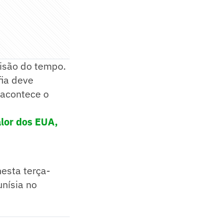
isão do tempo.
fia deve
 acontece o
alor dos EUA,
esta terça-
unísia no