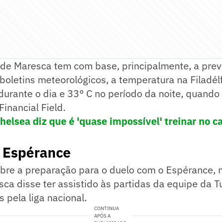
de Maresca tem com base, principalmente, a prev
oletins meteorológicos, a temperatura na Filadél
durante o dia e 33° C no período da noite, quando
Financial Field.
helsea diz que é 'quase impossível' treinar no c
o Espérance
bre a preparação para o duelo com o Espérance, n
esca disse ter assistido às partidas da equipe da T
 pela liga nacional.
CONTINUA
APÓS A