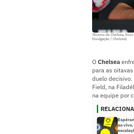
Técnico do Chelsea, Enzo
Divulgação / Chelsea)
O
Chelsea
enfr
para as oitavas
duelo decisivo.
Field, na Filad
na equipe por c
RELACION
Espéranc
ao vivo,
escalaç