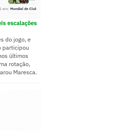
1 ano
Mundial de Clubes
Há 1 ano
eis escalações
s do jogo, e
 participou
nos últimos
ma rotação,
larou Maresca.