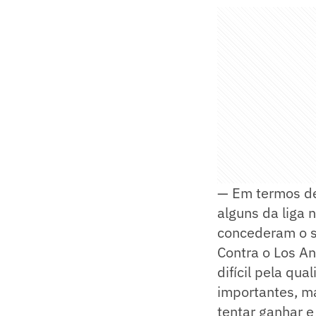
— Em termos de
alguns da liga 
concederam o s
Contra o Los A
difícil pela qu
importantes, ma
tentar ganhar e