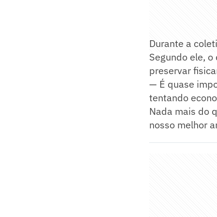
Durante a colet
Segundo ele, o 
preservar fisic
— É quase impo
tentando econom
Nada mais do q
nosso melhor a