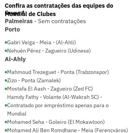
Confira as contratações das equipes do
Grupo A
Mundial de Clubes
Palmeiras
- Sem contratações
Porto
Gabri Veiga - Meia - (Al-Ahli)
Nehuén Pérez - Zagueiro (Udinese)
Al-Ahly
Mahmoud Trezeguet - Ponta (Trabzonspor)
Zizo - Ponta (Zamalek)
Mostafa El Aash - Zagueiro (Zed FC)
Hamdy Fathy - Volante (Al-Wakrah SC) -
Contratado por empréstimo apenas para o
Mundial
Mohamed Seha - Goleiro (El Mokawloon)
Mohamed Ali Ben Romdhane - Meia (Ferencváros)