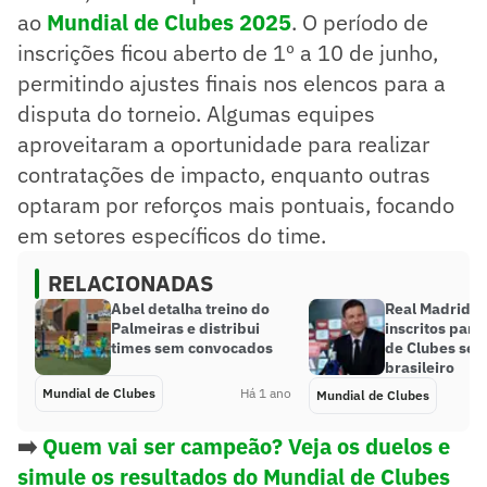
ao
Mundial de Clubes 2025
. O período de
inscrições ficou aberto de 1º a 10 de junho,
permitindo ajustes finais nos elencos para a
disputa do torneio. Algumas equipes
aproveitaram a oportunidade para realizar
contratações de impacto, enquanto outras
optaram por reforços mais pontuais, focando
em setores específicos do time.
RELACIONADAS
Abel detalha treino do
Real Madrid d
Palmeiras e distribui
inscritos para
times sem convocados
de Clubes sem
brasileiro
Mundial de Clubes
Há 1 ano
Mundial de Clubes
➡️
Quem vai ser campeão? Veja os duelos e
simule os resultados do Mundial de Clubes