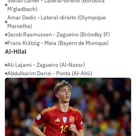
Stefan Lainer - Lateral-direito (Borussia
M'gladbach)
Amar Dedic - Lateral-direito (Olympique
Marselha)
Jacob Rasmussen - Zagueiro (Bröndby IF)
Frans Krätzig - Meia (Bayern de Munique)
Al-Hilal
Ali Lajami - Zagueiro (Al-Nassr)
Abdulkarim Darisi - Ponta (Al-Ahli)