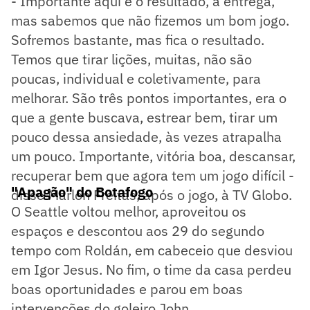
- Importante aqui é o resultado, a entrega,
mas sabemos que não fizemos um bom jogo.
Sofremos bastante, mas fica o resultado.
Temos que tirar lições, muitas, não são
poucas, individual e coletivamente, para
melhorar. São três pontos importantes, era o
que a gente buscava, estrear bem, tirar um
pouco dessa ansiedade, às vezes atrapalha
um pouco. Importante, vitória boa, descansar,
recuperar bem que agora tem um jogo difícil -
"Apagão" do Botafogo
disse Marlon Freitas, após o jogo, à TV Globo.
O Seattle voltou melhor, aproveitou os
espaços e descontou aos 29 do segundo
tempo com Roldán, em cabeceio que desviou
em Igor Jesus. No fim, o time da casa perdeu
boas oportunidades e parou em boas
intervenções do goleiro John.