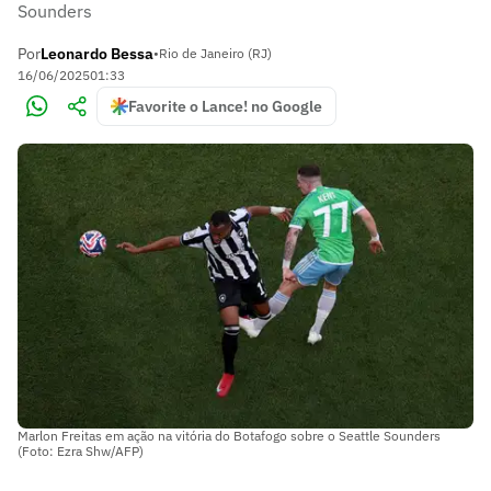
Sounders
Por
Leonardo Bessa
•
Rio de Janeiro (RJ)
16/06/2025
01:33
Favorite o Lance! no Google
Marlon Freitas em ação na vitória do Botafogo sobre o Seattle Sounders
(Foto: Ezra Shw/AFP)