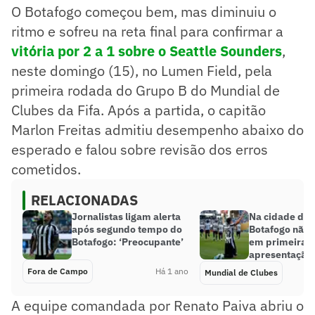
O Botafogo começou bem, mas diminuiu o
ritmo e sofreu na reta final para confirmar a
vitória por 2 a 1 sobre o Seattle Sounders
,
neste domingo (15), no Lumen Field, pela
primeira rodada do Grupo B do Mundial de
Clubes da Fifa. Após a partida, o capitão
Marlon Freitas admitiu desempenho abaixo do
esperado e falou sobre revisão dos erros
cometidos.
RELACIONADAS
Jornalistas ligam alerta
Na cidade do 
após segundo tempo do
Botafogo não
Botafogo: ‘Preocupante’
em primeira
apresentação 
Fora de Campo
Há 1 ano
Mundial de Clubes
A equipe comandada por Renato Paiva abriu o