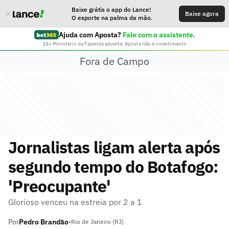
Baixe grátis o app do Lance!
Baixe agora
O esporte na palma da mão.
Ajuda com Aposta?
Fale com o assistente.
18+ Ministério da Fazenda adverte: Aposta não é investimento
Fora de Campo
Jornalistas ligam alerta após
segundo tempo do Botafogo:
'Preocupante'
Glorioso venceu na estreia por 2 a 1
Por
Pedro Brandão
•
Rio de Janeiro (RJ)