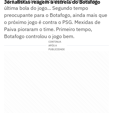
- E o John salva o Botafogo do empate na
Jornalistas reagem a estreia do Botafogo
última bola do jogo... Segundo tempo
preocupante para o Botafogo, ainda mais que
o próximo jogo é contra o PSG. Mexidas de
Paiva pioraram o time. Primeiro tempo,
Botafogo controlou o jogo bem.
CONTINUA
APÓS A
PUBLICIDADE