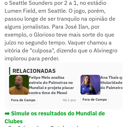
o Seattle Sounders por 2 a 1, no estádio
Lumen Field, em Seattle. O jogo, porém,
passou longe de ser tranquilo na opinião de
alguns jornalistas. Para José Ilan, por
exemplo, o Glorioso teve mais sorte do que
juízo no segundo tempo. Vaquer chamou a
vitória de "culposa", dizendo que o Alvinegro
implorou para perder.
RELACIONADAS
Felipe Melo analisa
Ana Thaís que
estreia do Palmeiras no
titularidade d
Mundial e projeta placar
do Palmeiras 
contra time de Messi
Fora de Campo
Fora de Campo
Há 1 ano
➡️ Simule os resultados do Mundial de
Clubes