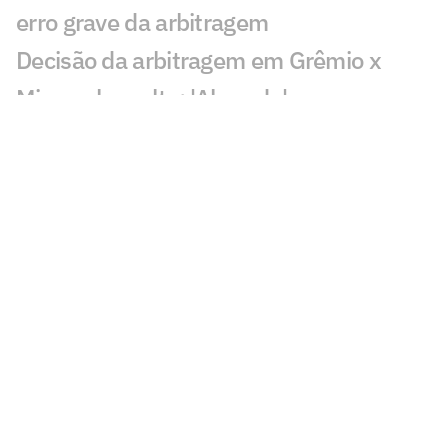
erro grave da arbitragem
Decisão da arbitragem em Grêmio x
Mirassol revolta: 'Absurdo'
Veja gol de Cruzeiro x Chape: Matheus
Henrique e Kaio Jorge marcam
Torcedores pedem expulsão de jogador
em Cruzeiro x Chapecoense
Quantia arrecadada pelo leilão de
Neymar iguala recorde; veja valor
Bia Zaneratto aparece em episódio da
nova temporada de Ted Lasso
Público decidirá qual partida do