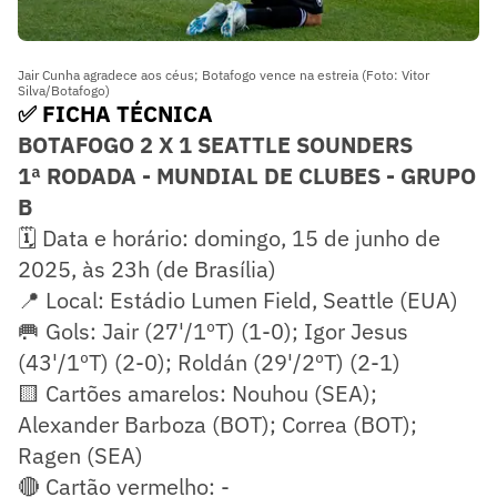
Jair Cunha agradece aos céus; Botafogo vence na estreia (Foto: Vitor
Silva/Botafogo)
✅ FICHA TÉCNICA
BOTAFOGO 2 X 1 SEATTLE SOUNDERS
1ª RODADA - MUNDIAL DE CLUBES - GRUPO
B
🗓️ Data e horário: domingo, 15 de junho de
2025, às 23h (de Brasília)
📍 Local: Estádio Lumen Field, Seattle (EUA)
🥅 Gols: Jair (27'/1ºT) (1-0); Igor Jesus
(43'/1ºT) (2-0); Roldán (29'/2ºT) (2-1)
🟨 Cartões amarelos: Nouhou (SEA);
Alexander Barboza (BOT); Correa (BOT);
Ragen (SEA)
🔴 Cartão vermelho: -