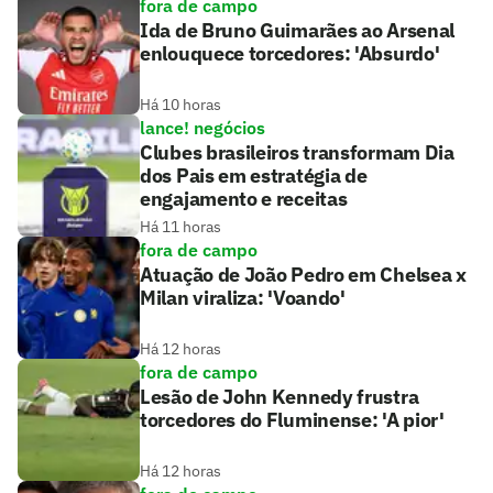
fora de campo
Ida de Bruno Guimarães ao Arsenal
enlouquece torcedores: 'Absurdo'
Há 10 horas
lance! negócios
Clubes brasileiros transformam Dia
dos Pais em estratégia de
engajamento e receitas
Há 11 horas
fora de campo
Atuação de João Pedro em Chelsea x
Milan viraliza: 'Voando'
Há 12 horas
fora de campo
Lesão de John Kennedy frustra
torcedores do Fluminense: 'A pior'
Há 12 horas