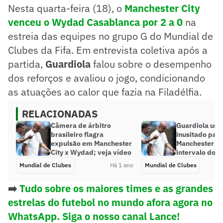
Nesta quarta-feira (18), o
Manchester City
venceu o Wydad Casablanca por 2 a 0
na
estreia das equipes no grupo G do Mundial de
Clubes da Fifa. Em entrevista coletiva após a
partida,
Guardiola
falou sobre o desempenho
dos reforços e avaliou o jogo, condicionando
as atuações ao calor que fazia na Filadélfia.
RELACIONADAS
Câmera de árbitro
Guardiola us
brasileiro flagra
inusitado para
expulsão em Manchester
Manchester Ci
City x Wydad; veja vídeo
intervalo do M
Mundial de Clubes
Há 1 ano
Mundial de Clubes
➡️
Tudo sobre os maiores times e as grandes
estrelas do futebol no mundo afora agora no
WhatsApp. Siga o nosso canal Lance!