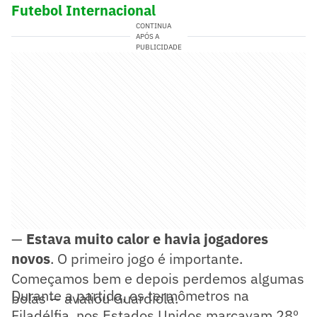
Futebol Internacional
CONTINUA
APÓS A
PUBLICIDADE
—
Estava muito calor e havia jogadores
novos
. O primeiro jogo é importante.
Começamos bem e depois perdemos algumas
Durante a partida, os termômetros na
bolas — avaliou Guardiola.
Filadélfia, nos Estados Unidos marcavam 28º