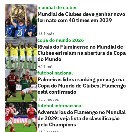
mundial de clubes
Mundial de Clubes deve ganhar novo
formato com 48 times em 2029
Há 1 mês
copa do mundo 2026
Rivais do Fluminense no Mundial de
Clubes estreiam na abertura da Copa
do Mundo
Há 1 mês
futebol nacional
Palmeiras lidera ranking por vaga na
Copa do Mundo de Clubes; Flamengo
está confirmado
Há 3 meses
futebol internacional
Adversários do Flamengo no Mundial
de 2029: veja lista de classificação
pela Champions