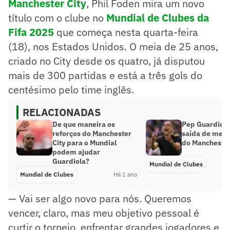
Manchester City
, Phil Foden mira um novo
título com o clube no
Mundial de Clubes da
Fifa 2025
que começa nesta quarta-feira
(18), nos Estados Unidos. O meia de 25 anos,
criado no City desde os quatro, já disputou
mais de 300 partidas e está a três gols do
centésimo pelo time inglês.
RELACIONADAS
De que maneira os
Pep Guardiola
reforços do Manchester
saída de meio
City para o Mundial
do Manchester
podem ajudar
Guardiola?
Mundial de Clubes
Mundial de Clubes
Há 1 ano
— Vai ser algo novo para nós. Queremos
vencer, claro, mas meu objetivo pessoal é
curtir o torneio, enfrentar grandes jogadores e