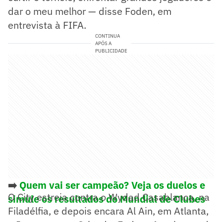
dar o meu melhor — disse Foden, em
entrevista à FIFA.
CONTINUA
APÓS A
PUBLICIDADE
➡️
Quem vai ser campeão? Veja os duelos e
O City estreia contra o Wydad Casablanca, na
simule os resultados do Mundial de Clubes
Filadélfia, e depois encara Al Ain, em Atlanta,