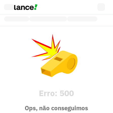
Erro:
500
Ops, não conseguimos