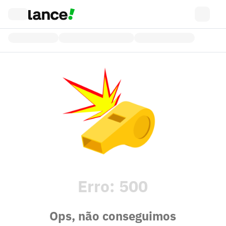
Erro:
500
Ops, não conseguimos