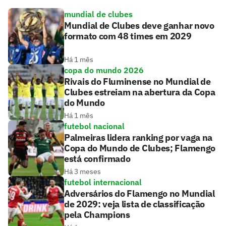
mundial de clubes
Mundial de Clubes deve ganhar novo
formato com 48 times em 2029
Há 1 mês
copa do mundo 2026
Rivais do Fluminense no Mundial de
Clubes estreiam na abertura da Copa
do Mundo
Há 1 mês
futebol nacional
Palmeiras lidera ranking por vaga na
Copa do Mundo de Clubes; Flamengo
está confirmado
Há 3 meses
futebol internacional
Adversários do Flamengo no Mundial
de 2029: veja lista de classificação
pela Champions