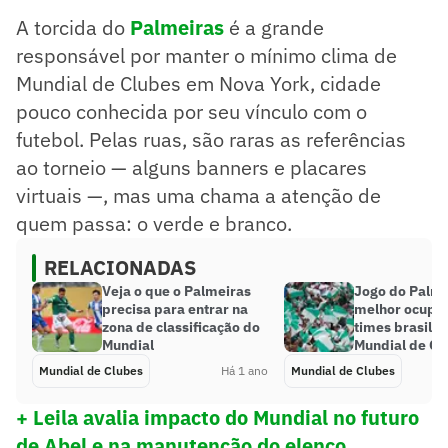
A torcida do
Palmeiras
é a grande
responsável por manter o mínimo clima de
Mundial de Clubes em Nova York, cidade
pouco conhecida por seu vínculo com o
futebol. Pelas ruas, são raras as referências
ao torneio — alguns banners e placares
virtuais —, mas uma chama a atenção de
quem passa: o verde e branco.
RELACIONADAS
Veja o que o Palmeiras
Jogo do Palme
precisa para entrar na
melhor ocupaç
zona de classificação do
times brasilei
Mundial
Mundial de Cl
Mundial de Clubes
Há 1 ano
Mundial de Clubes
+ Leila avalia impacto do Mundial no futuro
de Abel e na manutenção do elenco