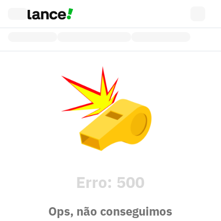
Erro:
500
Ops, não conseguimos