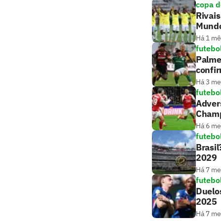
copa 
Rivais
Mund
Há 1 mê
futebo
Palmei
confi
Há 3 m
futebo
Advers
Cham
Há 6 m
futebo
Brasil
2029
Há 7 m
futebo
Duelos
2025
Há 7 m