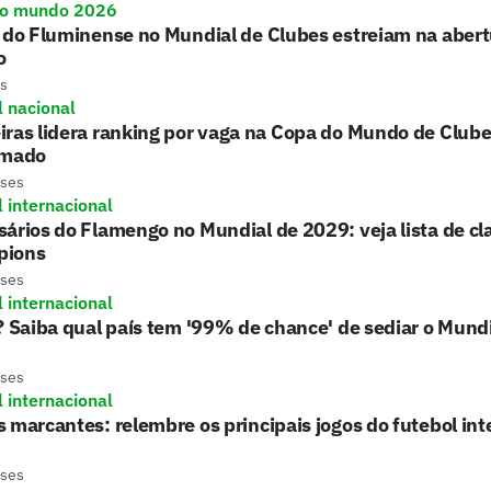
do mundo 2026
 do Fluminense no Mundial de Clubes estreiam na aber
o
s
l nacional
ras lidera ranking por vaga na Copa do Mundo de Club
rmado
eses
l internacional
ários do Flamengo no Mundial de 2029: veja lista de cla
pions
eses
l internacional
? Saiba qual país tem '99% de chance' de sediar o Mund
eses
l internacional
 marcantes: relembre os principais jogos do futebol in
eses