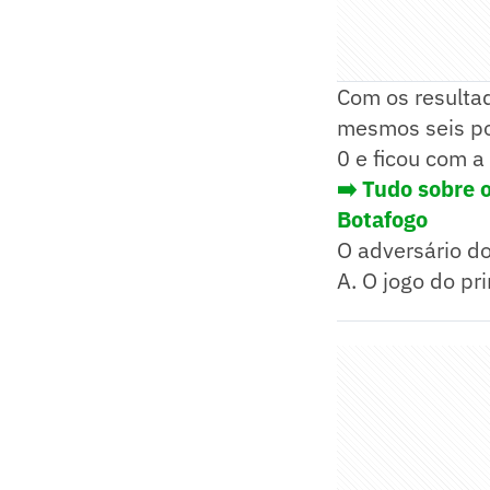
Com os resulta
mesmos seis pon
0 e ficou com a
➡️ Tudo sobre 
Botafogo
O adversário do
A. O jogo do pr