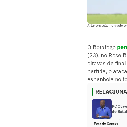
Artur em ação no duelo en
O Botafogo
per
(23), no Rose B
oitavas de fina
partida, o atac
espanhola no fo
RELACION
PC Oliv
de Botaf
Fora de Campo