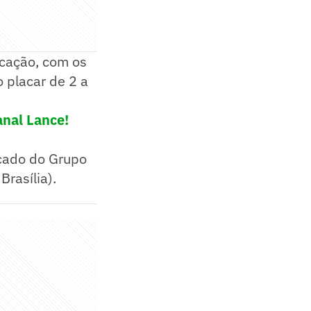
ocação, com os
 placar de 2 a
anal Lance!
ocado do Grupo
rasília).