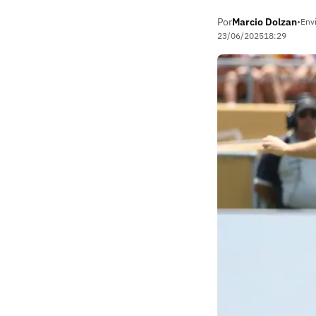
Por
Marcio Dolzan
•
Env
23/06/2025
18:29