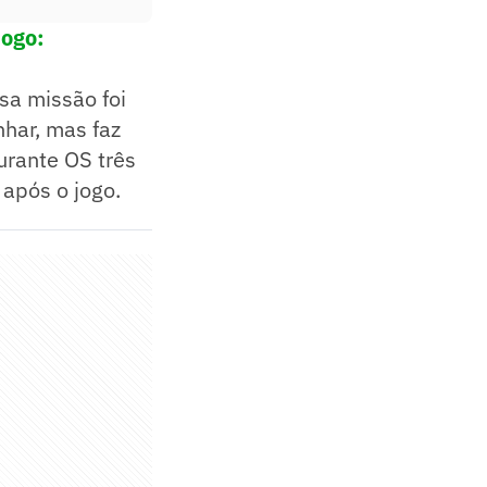
jogo:
sa missão foi
nhar, mas faz
urante OS três
 após o jogo.