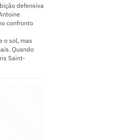
bição defensiva
 Antoine
no confronto
e o sol, mas
mais. Quando
is Saint-