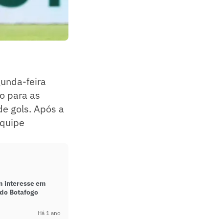
unda-feira
o para as
de gols. Após a
equipe
m interesse em
do Botafogo
Há 1 ano