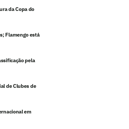
tura da Copa do
es; Flamengo está
ssificação pela
ial de Clubes de
ternacional em