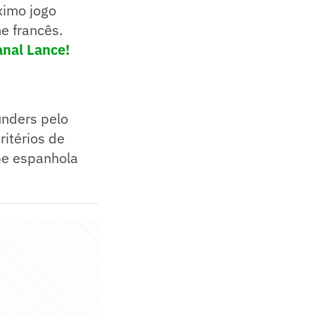
ximo jogo
me francês.
anal Lance!
unders pelo
ritérios de
pe espanhola