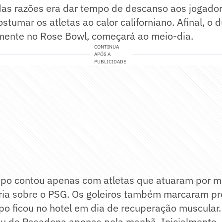
das razões era dar tempo de descanso aos jogador
stumar os atletas ao calor californiano. Afinal, o 
mente no Rose Bowl, começará ao meio-dia.
CONTINUA
APÓS A
PUBLICIDADE
mpo contou apenas com atletas que atuaram por 
ória sobre o PSG. Os goleiros também marcaram pr
po ficou no hotel em dia de recuperação muscular.
ou de Pasadena apenas pela manhã. Inicialmente, 