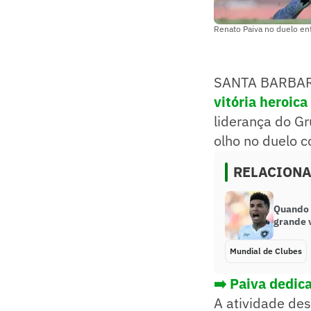
Renato Paiva no duelo ent
SANTA BARBARA 
vitória heroic
liderança do Gr
olho no duelo c
RELACION
Quando 
grande v
Mundial de Clubes
➡️ Paiva dedica
A atividade des