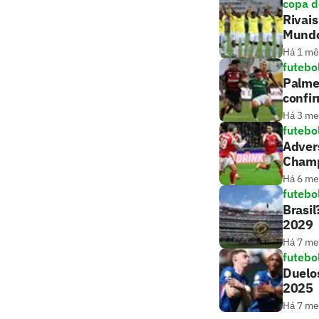
copa 
Rivais
Mund
Há 1 mê
futebo
Palmei
confi
Há 3 m
futebo
Advers
Cham
Há 6 m
futebo
Brasil
2029
Há 7 m
futebo
Duelos
2025
Há 7 m