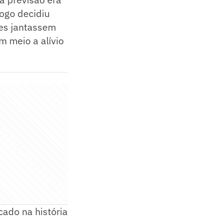
ogo decidiu
res jantassem
m meio a alívio
cado na história