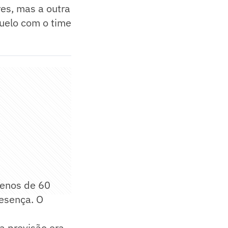
es, mas a outra
duelo com o time
menos de 60
esença. O
a previsão era