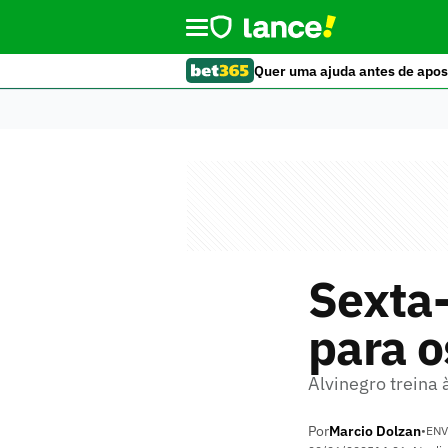
Quer uma ajuda antes de apos
Sexta-
para o
Alvinegro treina 
Por
Marcio Dolzan
•
ENV