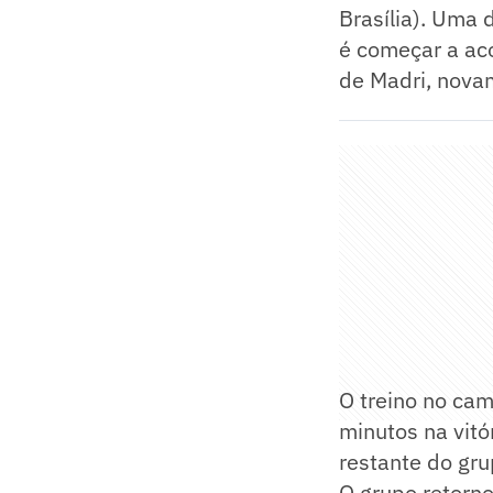
Brasília). Uma 
é começar a aco
de Madri, nova
O treino no ca
minutos na vit
restante do gru
O grupo retorn