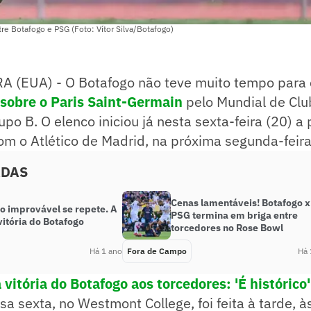
re Botafogo e PSG (Foto: Vítor Silva/Botafogo)
(EUA) - O Botafogo não teve muito tempo para c
a sobre o Paris Saint-Germain
pelo Mundial de Clu
upo B. O elenco iniciou já nesta sexta-feira (20) 
om o Atlético de Madrid, na próxima segunda-feira
ADAS
Cenas lamentáveis! Botafogo x
o improvável se repete. A
PSG termina em briga entre
itória do Botafogo
torcedores no Rose Bowl
Há 1 ano
Fora de Campo
Há 
 vitória do Botafogo aos torcedores: 'É histórico'
sa sexta, no Westmont College, foi feita à tarde, 