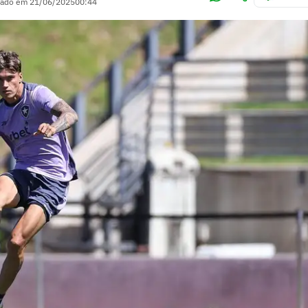
zado em
21/06/2025
00:44