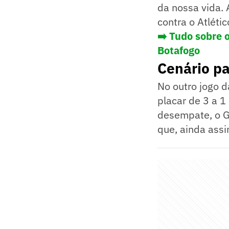
da nossa vida. 
contra o Atléti
➡️ Tudo sobre 
Botafogo
Cenário pa
No outro jogo d
placar de 3 a 1
desempate, o Gl
que, ainda assi