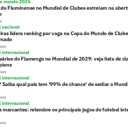
do mundo 2026
 do Fluminense no Mundial de Clubes estreiam na aber
o
s
l nacional
ras lidera ranking por vaga na Copa do Mundo de Club
rmado
eses
l internacional
ários do Flamengo no Mundial de 2029: veja lista de cla
pions
eses
l internacional
? Saiba qual país tem '99% de chance' de sediar o Mund
eses
l internacional
 marcantes: relembre os principais jogos do futebol in
eses