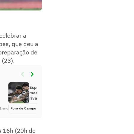
elebrar a
bes, que deu a
a preparação de
 (23).
Esposa de jogador do Botafogo
manda recado para torcedores
rivais: ‘Humilhados’
1 ano
Fora de Campo
Há 1 ano
às 16h (20h de