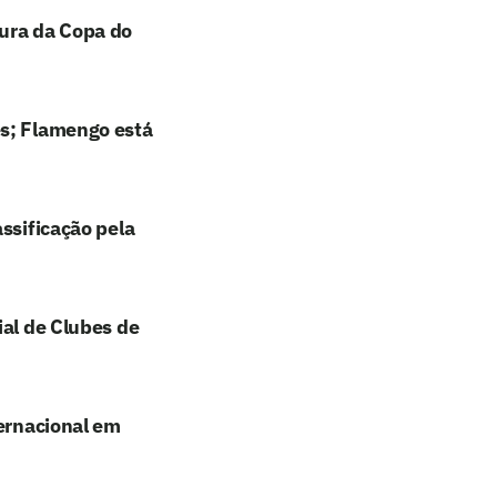
tura da Copa do
es; Flamengo está
ssificação pela
ial de Clubes de
ternacional em