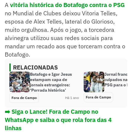
A
vitória histórica do Botafogo contra o PSG
no Mundial de Clubes deixou Vitoria Telles,
esposa de Alex Telles, lateral do Glorioso,
muito orgulhosa. Após o jogo, a torcedora
alvinegra utilizou suas redes sociais para
mandar um recado aos que torceram contra o
Botafogo.
RELACIONADAS
Botafogo e Igor Jesus
Jornal francê
estampam capa de
culpados na d
jornais estrangeiros:
PSG para o Bo
‘Porrada histórica’
Fora de Campo
Fora de Campo
Há 1 ano
➡️ Siga o Lance! Fora de Campo no
WhatsApp e saiba o que rola fora das 4
linhas