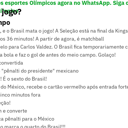
os esportes Olímpicos agora no WhatsApp. Siga 
 jogo?
límpico
mpo
 e o Brasil mata o jogo! A Seleção está na final da Kings
s 36 minutos! A partir de agora, é
matchball
elo para Carlos Valdez. O Brasil fica temporariamente
a bola e faz o gol de antes do meio campo. Golaço!
convertida
"pênalti do presidente" mexicano
! É o sexto do Brasil!
, do México, recebe o cartão vermelho após entrada for
 cinco minutos fora
eção!
m e converte
a pênalti para o México
o marca o quarto do Brasil!!!