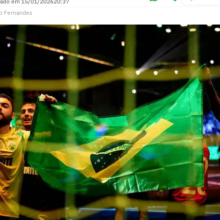
zado em
15/01/2026
20:37
o Fernandes