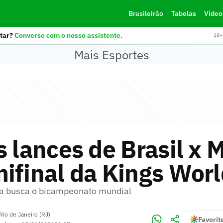
Brasileirão
Tabelas
Vídeo
tar?
Converse com o nosso assistente.
18+ 
Mais Esportes
s lances de Brasil x 
ifinal da Kings Wor
ra busca o bicampeonato mundial
Rio de Janeiro (RJ)
Favorit