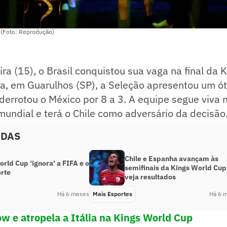
p (Foto: Reprodução)
ira (15), o Brasil conquistou sua vaga na final da 
na, em Guarulhos (SP), a Seleção apresentou um ó
errotou o México por 8 a 3. A equipe segue viva 
undial e terá o Chile como adversário da decisão
ADAS
Chile e Espanha avançam às
rld Cup ‘ignora’ a FIFA e o
semifinais da Kings World Cup
rte
veja resultados
Há 6 meses
Mais Esportes
Há 6 
ow e atropela a Itália na Kings World Cup