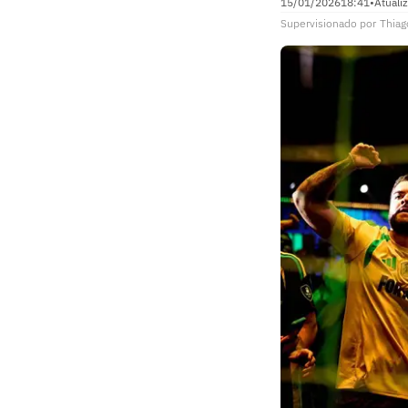
15/01/2026
18:41
•
Atuali
Supervisionado
por
Thiag