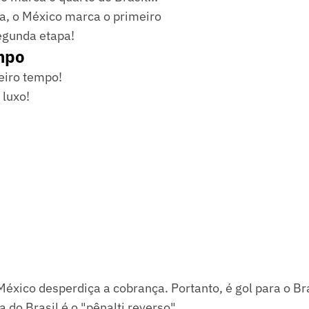
a, o México marca o primeiro
gunda etapa!
mpo
eiro tempo!
 luxo!
éxico desperdiça a cobrança. Portanto, é gol para o Bras
a do Brasil é o "pênalti reverso"