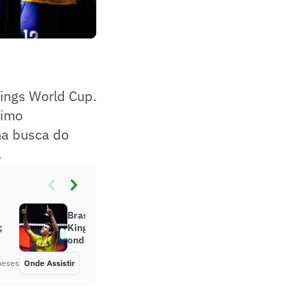
Kings World Cup.
timo
na busca do
.
Brasil x México na semifinal da
;
Kings World Cup: confira horário e
onde assistir
meses
Onde Assistir
Há 6 meses