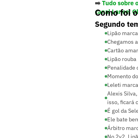
➡️
Tudo sobre 
Como foi o
canal Lance! O
Segundo te
Lipão marca,
Chegamos ao
Cartão amar
Lipão rouba 
Penalidade 
Momento do 
Leleti marca
Alexis Silva
isso, ficará
É gol da Sel
Ele bate be
Árbitro marc
No 2v2, Lipã