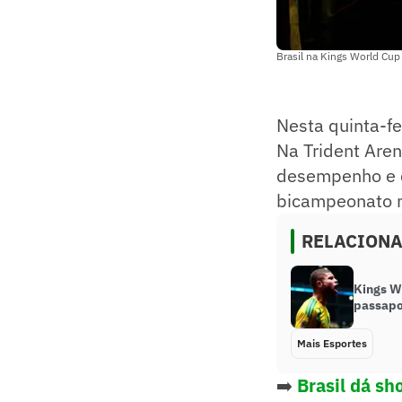
Brasil na Kings World Cu
Nesta quinta-fe
Na Trident Are
desempenho e d
bicampeonato m
RELACION
Kings Wo
passapo
Mais Esportes
➡️
Brasil dá sh