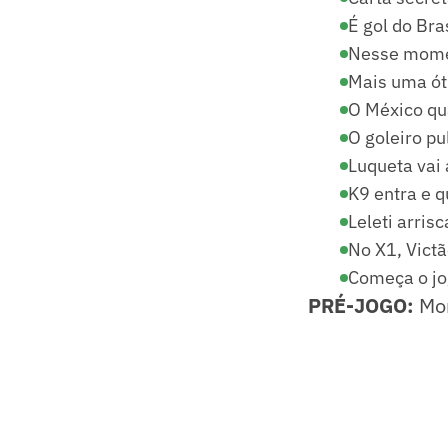
É gol do Brasi
Nesse momen
Mais uma ót
O México qu
O goleiro pu
Luqueta vai 
K9 entra e 
Leleti arris
No X1, Victã
Começa o jo
PRÉ-JOGO:
Mo