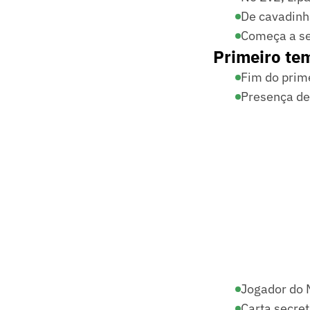
De cavadinh
Começa a se
Primeiro te
Fim do prim
Presença de
Jogador do M
Carta secret