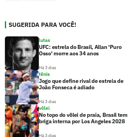
SUGERIDA PARA VOCÊ!
lutas
UFC: estrela do Brasil, Allan 'Puro
Osso' morre aos 34 anos
Há 3 dias
tênis
Jogo que define rival de estreia de
João Fonseca é adiado
Há 3 dias
vôlei
No topo do vôlei de praia, Brasil tem
briga interna por Los Angeles 2028
Há 3 dias