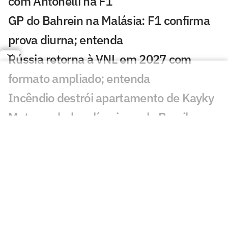
com Antonelli na F1
GP do Bahrein na Malásia: F1 confirma
prova diurna; entenda
Rússia retorna à VNL em 2027 com
formato ampliado; entenda
Incêndio destrói apartamento de Kayky
Mota, nadador olímpico pelo Brasil
Campeão olímpico da praia substituirá
Darlan na quadra
São Paulo recebe Mundial de Clubes
Feminino de Vôlei 2026
Dana White 'celebra dia' após morte de