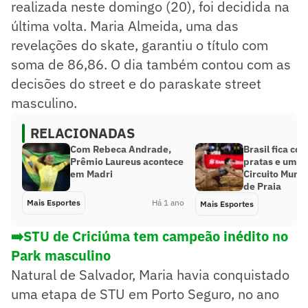
realizada neste domingo (20), foi decidida na
última volta. Maria Almeida, uma das
revelações do skate, garantiu o título com
soma de 86,86. O dia também contou com as
decisões do street e do paraskate street
masculino.
RELACIONADAS
Com Rebeca Andrade,
Brasil fica co
Prêmio Laureus acontece
pratas e um b
em Madri
Circuito Mundi
de Praia
Mais Esportes
Há 1 ano
Mais Esportes
➡️STU de Criciúma tem campeão inédito no
Park masculino
Natural de Salvador, Maria havia conquistado
uma etapa de STU em Porto Seguro, no ano