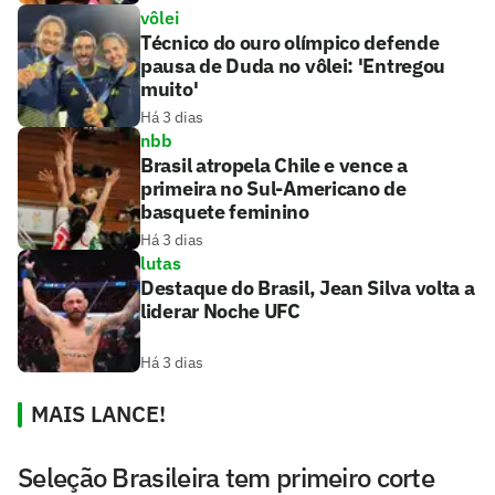
vôlei
Técnico do ouro olímpico defende
pausa de Duda no vôlei: 'Entregou
muito'
Há 3 dias
nbb
Brasil atropela Chile e vence a
primeira no Sul-Americano de
basquete feminino
Há 3 dias
lutas
Destaque do Brasil, Jean Silva volta a
liderar Noche UFC
Há 3 dias
MAIS LANCE!
Seleção Brasileira tem primeiro corte