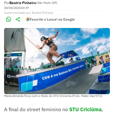
Por
Beatriz Pinheiro
•
São Paulo (SP)
20/04/2025
20:47
Supervisionado
por
Beatriz Pinheiro
Favorite o Lance! no Google
Maria Almeida ficou com o título do STU Criciúma (Foto: Pablo Vaz/STU)
A final do street feminino no
STU Criciúma
,