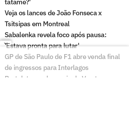
tatame?'
Veja os lances de João Fonseca x
Tsitsipas em Montreal
Sabalenka revela foco após pausa:
'Estava pronta para lutar'
GP de São Paulo de F1 abre venda final
de ingressos para Interlagos
Bortoleto recebe apoio de Verstappen
após crítica à F1 2026
Estreia de João Fonseca em Montreal:
horário e onde assistir
Masters: João Fonseca tem mais vitórias