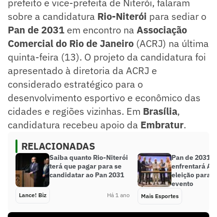
prefeito e vice-prefeita de Niterói, falaram
sobre a candidatura
Rio-Niterói
para sediar o
Pan de 2031
em encontro na
Associação
Comercial do Rio de Janeiro
(ACRJ) na última
quinta-feira (13). O projeto da candidatura foi
apresentado à diretoria da ACRJ e
considerado estratégico para o
desenvolvimento esportivo e econômico das
cidades e regiões vizinhas. Em
Brasília
,
candidatura recebeu apoio da
Embratur
.
RELACIONADAS
Saiba quanto Rio-Niterói
Pan de 2031: R
terá que pagar para se
enfrentará A
candidatar ao Pan 2031
eleição para s
evento
Lance! Biz
Há 1 ano
Mais Esportes