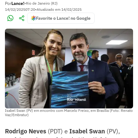
Por
Lance!
•
Rio de Janeiro (RJ)
14/02/2025
07:20
•
Atualizado em
14/02/2025
Favorite o Lance! no Google
Isabel Swan (PV) em encontro com Marcelo Freixo, em Brasília (Foto: Renato
Vaz/Embratur)
Rodrigo Neves
(PDT) e
Isabel Swan
(PV),