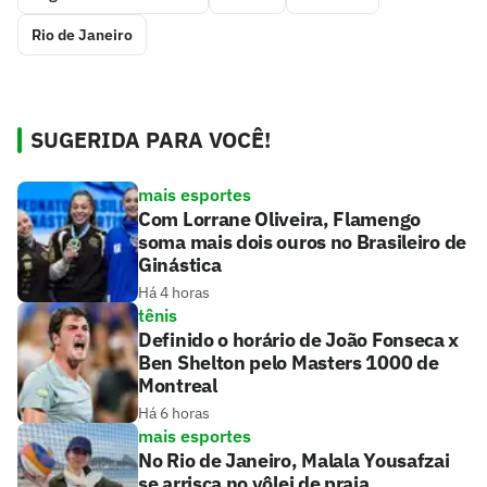
Rio de Janeiro
SUGERIDA PARA VOCÊ!
mais esportes
Com Lorrane Oliveira, Flamengo
soma mais dois ouros no Brasileiro de
Ginástica
Há 4 horas
tênis
Definido o horário de João Fonseca x
Ben Shelton pelo Masters 1000 de
Montreal
Há 6 horas
mais esportes
No Rio de Janeiro, Malala Yousafzai
se arrisca no vôlei de praia