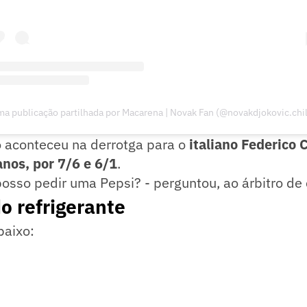
a publicação partilhada por Macarena | Novak Fan (@novakdjokovic.chi
o aconteceu na derrotga para o
italiano Federico 
nos, por 7/6 e 6/1
.
posso pedir uma Pepsi? - perguntou, ao árbitro de
o refrigerante
baixo: