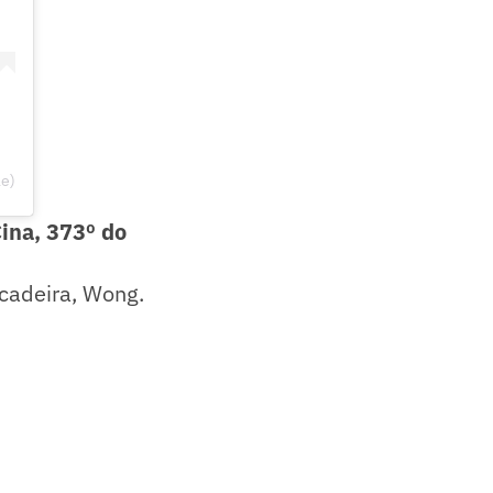
le)
Cina, 373º do
 cadeira, Wong.