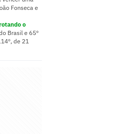
 João Fonseca e
rotando o
do Brasil e 65º
114º, de 21