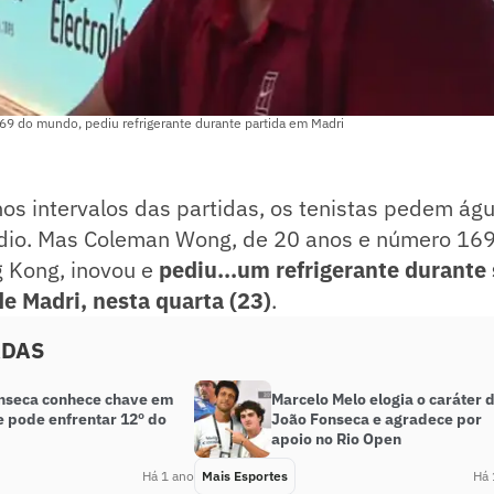
 do mundo, pediu refrigerante durante partida em Madri
s intervalos das partidas, os tenistas pedem água
dio. Mas Coleman Wong, de 20 anos e número 16
g Kong, inovou e
pediu...um refrigerante durante 
e Madri, nesta quarta (23)
.
ADAS
nseca conhece chave em
Marcelo Melo elogia o caráter 
e pode enfrentar 12º do
João Fonseca e agradece por
apoio no Rio Open
Há 1 ano
Mais Esportes
Há 