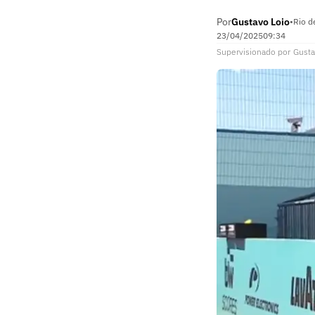
Por
Gustavo Loio
•
Rio d
23/04/2025
09:34
Supervisionado
por
Gusta