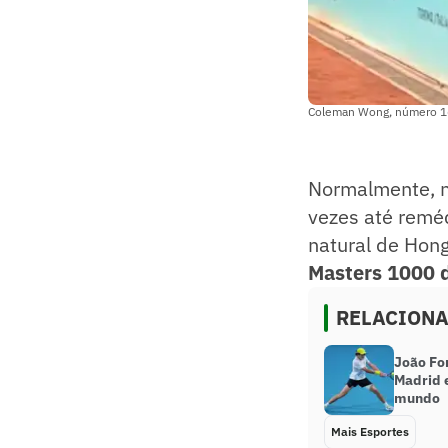
Coleman Wong, número 169
Normalmente, no
vezes até remé
natural de Hon
Masters 1000 d
RELACION
João Fo
Madrid 
mundo
Mais Esportes