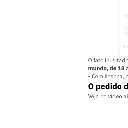
Um
O fato inusitad
mundo, de 18 a
- Com licença, 
O pedido d
Veja no vídeo a