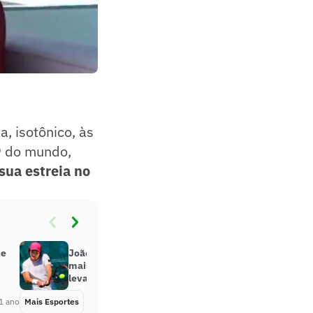
, isotônico, às
9 do mundo,
sua estreia no
de
João Fonseca é o quinto tenista
mais buscado na Internet, aponta
levantamento
1 ano
Mais Esportes
Há 1 ano