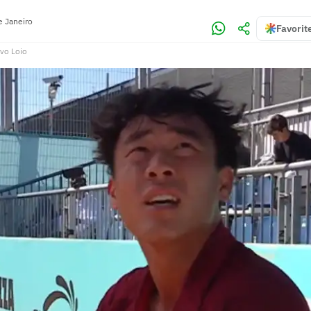
e Janeiro
Favorit
vo Loio