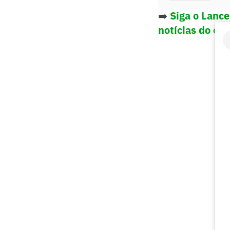
➡️
Siga o Lanc
notícias do es