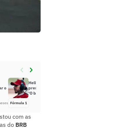
Helio Castroneves opina sobre
ar o
pressão em Lewis Hamilton na F1:
‘O bicho pega’
meses
Fórmula 1
Há 11 meses
estou com as
vas do
BRB