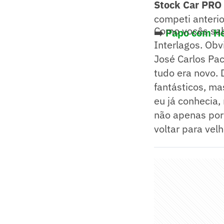
Stock Car PRO 
competi anter
Como vocês sab
➡️
Papo com Hel
Interlagos. Ob
José Carlos Pac
tudo era novo. D
fantásticos, m
eu já conhecia,
não apenas por
voltar para vel