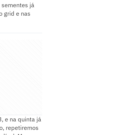
s sementes já
o grid e nas
, e na quinta já
so, repetiremos