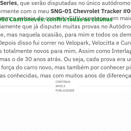
Series
, que serão disputadas no único autódromo 
iormente com o meu
SNG-01 Chevrolet Tracker #0
em, a estreia do conceito SUV aconteceu em maio
io Castroneves: confira todas as colunas
viamente que já disputei muitas provas no Autódr
e, mas naquela ocasião, para mim e todos os dema
epois disso fui correr no Velopark, Velocitta e Curv
as totalmente novos para mim. Assim como Interla
 mas o de 30 anos atrás. Ou seja, cada prova era
 força do carro novo, mas também por conhecer pi
has conhecidas, mas com muitos anos de diferença
CONTINUA
APÓS A
PUBLICIDADE