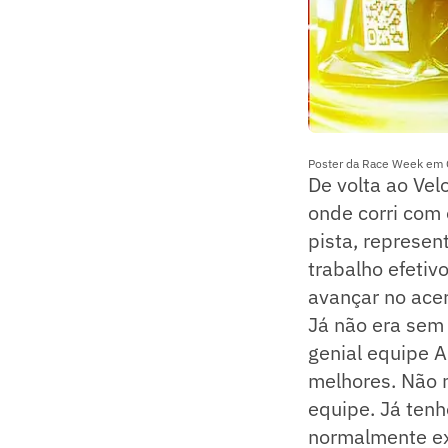
Poster da Race Week em C
De volta ao Velo
onde corri com
pista, represen
trabalho efeti
avançar no acer
Já não era sem 
genial equipe A
melhores. Não 
equipe. Já tenh
normalmente ex