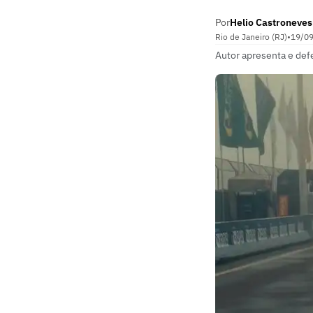
Por
Helio Castroneves
Rio de Janeiro (RJ)
•
19/0
Autor apresenta e def