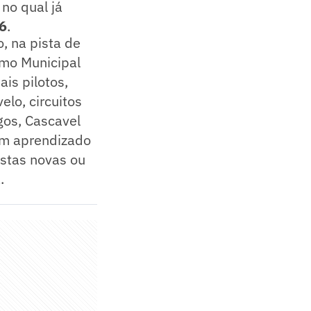
no qual já
6
.
, na pista de
omo Municipal
is pilotos,
elo, circuitos
gos, Cascavel
 um aprendizado
stas novas ou
.