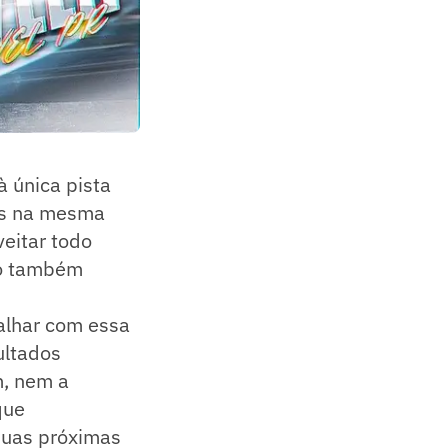
 à única pista
as na mesma
veitar todo
mo também
alhar com essa
ultados
m, nem a
que
duas próximas