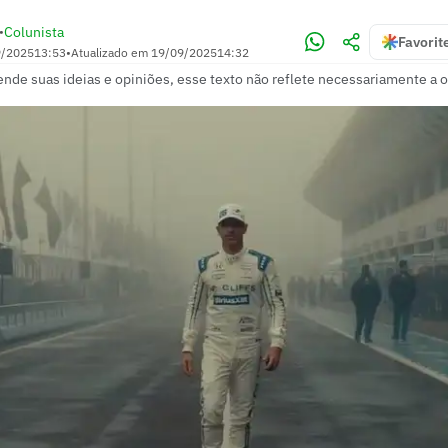
Colunista
•
Favorit
9/2025
13:53
•
Atualizado em
19/09/2025
14:32
ende suas ideias e opiniões, esse texto não reflete necessariamente a o