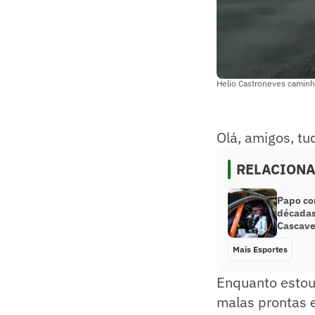
Helio Castroneves caminh
Olá, amigos, t
RELACION
Papo co
décadas
Cascavel
Mais Esportes
Enquanto estou
malas prontas 