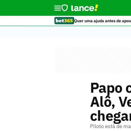
Quer uma ajuda antes de apos
Papo 
Alô, V
chega
Piloto está de m