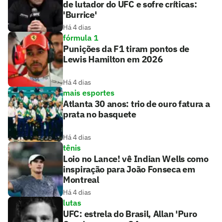
de lutador do UFC e sofre críticas:
'Burrice'
Há 4 dias
fórmula 1
Punições da F1 tiram pontos de
Lewis Hamilton em 2026
Há 4 dias
mais esportes
Atlanta 30 anos: trio de ouro fatura a
prata no basquete
Há 4 dias
tênis
Loio no Lance! vê Indian Wells como
inspiração para João Fonseca em
Montreal
Há 4 dias
lutas
UFC: estrela do Brasil, Allan 'Puro