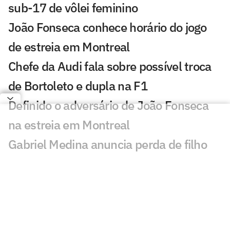
sub-17 de vôlei feminino
João Fonseca conhece horário do jogo
de estreia em Montreal
Chefe da Audi fala sobre possível troca
de Bortoleto e dupla na F1
Definido o adversário de João Fonseca
na estreia em Montreal
Gabriel Medina anuncia perda de filho
com Isabella Arantes
Técnico brasileiro agarra atletas de vôlei
de praia pelo braço na Itália
Fittipaldi cobra Russell e prevê disputa