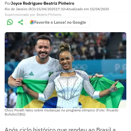
Por
Joyce Rodrigues
Beatriz Pinheiro
•
Rio de Janeiro (RJ)
•
15/04/2025
17:32
•
Atualizado em
15/04/2025
Supervisionado
por
Beatriz Pinheiro
Favorite o Lance! no Google
Chico Porath falou sobre mudanças no programa olímpico (Foto: Ricardo
Bufolin/CBG)
Após ciclo histórico que rendeu ao Brasil a