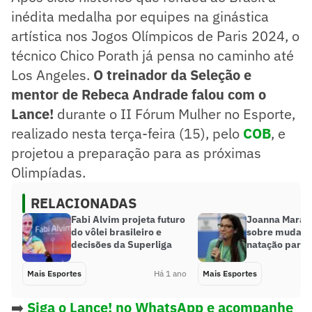
inédita medalha por equipes na ginástica
artística nos Jogos Olímpicos de Paris 2024, o
técnico Chico Porath já pensa no caminho até
Los Angeles.
O treinador da Seleção e
mentor de Rebeca Andrade falou com o
Lance!
durante o II Fórum Mulher no Esporte,
realizado nesta terça-feira (15), pelo
COB
, e
projetou a preparação para as próximas
Olimpíadas.
RELACIONADAS
Fabi Alvim projeta futuro
Joanna Maran
do vôlei brasileiro e
sobre mudanç
decisões da Superliga
natação para 
Mais Esportes
Há 1 ano
Mais Esportes
➡️
Siga o Lance! no WhatsApp e acompanhe